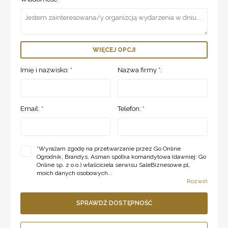
WIĘCEJ OPCJI
Imię i nazwisko: *
Nazwa firmy *:
Email: *
Telefon: *
*
Wyrażam zgodę na przetwarzanie przez Go Online
Ogrodnik, Brandys, Asman spółka komandytowa (dawniej: Go
Online sp. z o.o.) właściciela serwisu SaleBiznesowe.pl,
moich danych osobowych...
Rozwiń
SPRAWDŹ DOSTĘPNOŚĆ