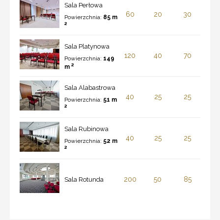
Sala Perłowa
60
20
30
Powierzchnia:
85 m
2
Sala Platynowa
120
40
70
Powierzchnia:
149
2
m
Sala Alabastrowa
40
25
25
Powierzchnia:
51 m
2
Sala Rubinowa
40
25
25
Powierzchnia:
52 m
2
200
50
85
Sala Rotunda