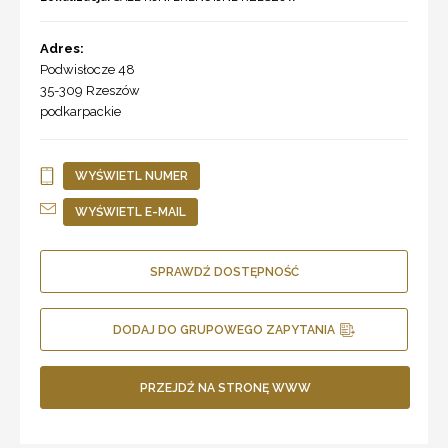
Adres:
Podwisłocze 48
35-309
Rzeszów
podkarpackie
WYŚWIETL NUMER
WYŚWIETL E-MAIL
SPRAWDŹ DOSTĘPNOŚĆ
DODAJ DO GRUPOWEGO ZAPYTANIA
PRZEJDŹ NA STRONĘ WWW