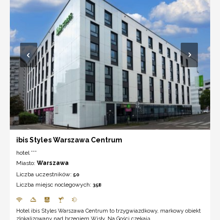
ibis Styles Warszawa Centrum
hotel ***
Miasto:
Warszawa
Liczba uczestników:
50
Liczba miejsc noclegowych:
358
Hotel ibis Styles Warszawa Centrum to trzygwiazdkowy, markowy obiekt
zlokalizowany nad brzegiem Wisły. Na Gości czekają ...