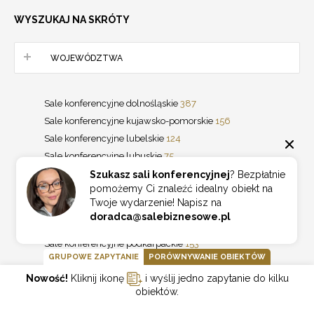
WYSZUKAJ NA SKRÓTY
WOJEWÓDZTWA
Sale konferencyjne dolnośląskie
387
Sale konferencyjne kujawsko-pomorskie
156
Sale konferencyjne lubelskie
124
Sale konferencyjne lubuskie
75
Sale konferencyjne łódzkie
192
Szukasz sali konferencyjnej
? Bezpłatnie
pomożemy Ci znaleźć idealny obiekt na
Sale konferencyjne małopolskie
640
Twoje wydarzenie! Napisz na
Sale konferencyjne mazowieckie
1002
doradca@salebiznesowe.pl
Sale konferencyjne opolskie
96
Sale konferencyjne podkarpackie
153
GRUPOWE ZAPYTANIE
PORÓWNYWANIE OBIEKTÓW
Sale konferencyjne podlaskie
77
Nowość!
Kliknij ikonę
i wyślij jedno zapytanie do kilku
Sale konferencyjne pomorskie
295
obiektów.
Sale konferencyjne śląskie
330
Sale konferencyjne świętokrzyskie
48