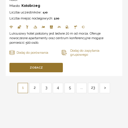
Miasto:
Kołobrzeg
Liczba uczestników:
170
Liczba miejsc noclegowych:
500
Luksusowy hotel położony jest ledwie 20 m od morza. Oferuje
nowoczesne apartamenty oraz centrum konferencyjne mogące
pomieścić 500 osób.
ZOBACZ
1
2
3
4
5
...
23
>