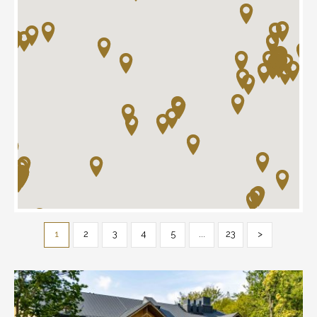
1
2
3
4
5
...
23
>