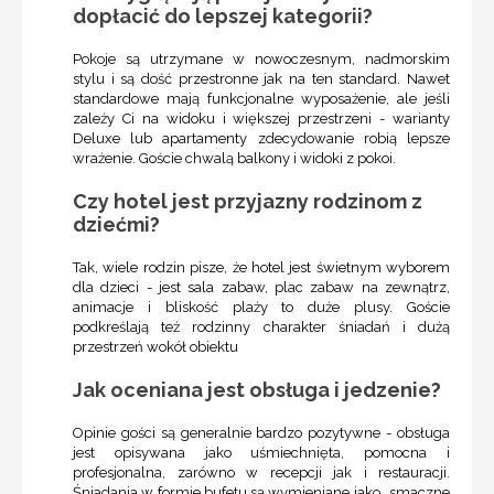
dopłacić do lepszej kategorii?
Pokoje są utrzymane w nowoczesnym, nadmorskim
stylu i są dość przestronne jak na ten standard. Nawet
standardowe mają funkcjonalne wyposażenie, ale jeśli
zależy Ci na widoku i większej przestrzeni - warianty
Deluxe lub apartamenty zdecydowanie robią lepsze
wrażenie. Goście chwalą balkony i widoki z pokoi.
Czy hotel jest przyjazny rodzinom z
dziećmi?
Tak, wiele rodzin pisze, że hotel jest świetnym wyborem
dla dzieci - jest sala zabaw, plac zabaw na zewnątrz,
animacje i bliskość plaży to duże plusy. Goście
podkreślają też rodzinny charakter śniadań i dużą
przestrzeń wokół obiektu
Jak oceniana jest obsługa i jedzenie?
Opinie gości są generalnie bardzo pozytywne - obsługa
jest opisywana jako uśmiechnięta, pomocna i
profesjonalna, zarówno w recepcji jak i restauracji.
Śniadania w formie bufetu są wymieniane jako „smaczne