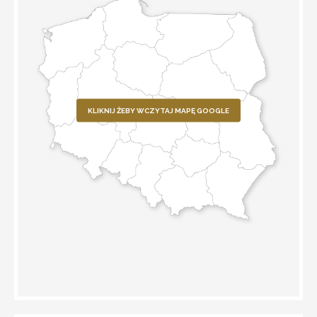
KLIKNIJ ŻEBY WCZYTAJ MAPĘ GOOGLE
WYZNACZ TRASĘ