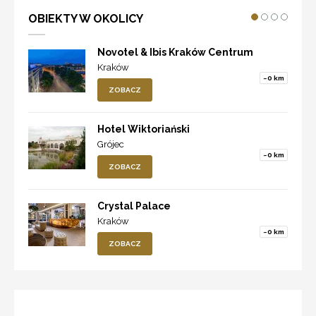
OBIEKTY W OKOLICY
Novotel & Ibis Kraków Centrum
Kraków
~0 km
ZOBACZ
Hotel Wiktoriański
Grójec
~0 km
ZOBACZ
Crystal Palace
Kraków
~0 km
ZOBACZ