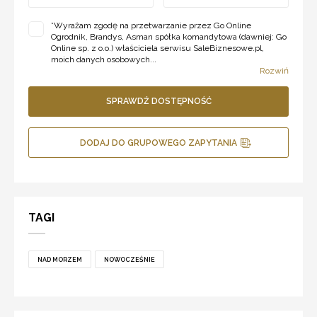
*
Wyrażam zgodę na przetwarzanie przez Go Online
Ogrodnik, Brandys, Asman spółka komandytowa (dawniej: Go
Online sp. z o.o.) właściciela serwisu SaleBiznesowe.pl,
moich danych osobowych...
Rozwiń
SPRAWDŹ DOSTĘPNOŚĆ
DODAJ DO GRUPOWEGO ZAPYTANIA
TAGI
NAD MORZEM
NOWOCZEŚNIE