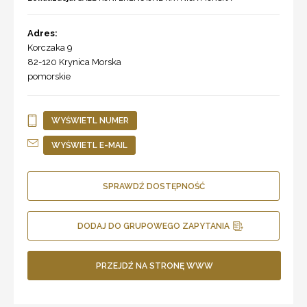
Adres:
Korczaka 9
82-120
Krynica Morska
pomorskie
WYŚWIETL NUMER
WYŚWIETL E-MAIL
SPRAWDŹ DOSTĘPNOŚĆ
DODAJ DO GRUPOWEGO ZAPYTANIA
PRZEJDŹ NA STRONĘ WWW