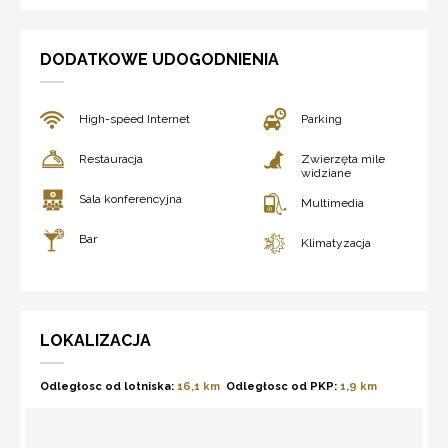
DODATKOWE UDOGODNIENIA
High-speed Internet
Parking
Restauracja
Zwierzęta mile
widziane
Sala konferencyjna
Multimedia
Bar
Klimatyzacja
LOKALIZACJA
Odległosc od lotniska:
16,1 km
Odległosc od PKP:
1,9 km