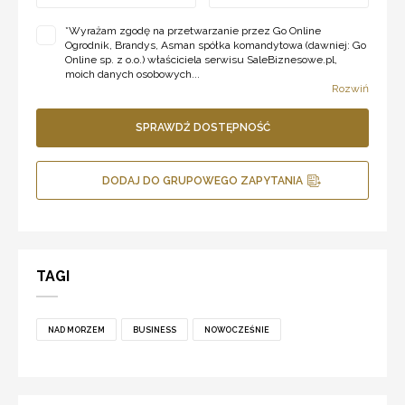
*
Wyrażam zgodę na przetwarzanie przez Go Online
Ogrodnik, Brandys, Asman spółka komandytowa (dawniej: Go
Online sp. z o.o.) właściciela serwisu SaleBiznesowe.pl,
moich danych osobowych...
Rozwiń
SPRAWDŹ DOSTĘPNOŚĆ
DODAJ DO GRUPOWEGO ZAPYTANIA
TAGI
NAD MORZEM
BUSINESS
NOWOCZEŚNIE