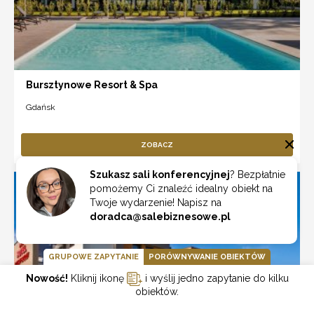
Bursztynowe Resort & Spa
Gdańsk
ZOBACZ
Szukasz sali konferencyjnej
? Bezpłatnie
pomożemy Ci znaleźć idealny obiekt na
Twoje wydarzenie! Napisz na
doradca@salebiznesowe.pl
GRUPOWE ZAPYTANIE
PORÓWNYWANIE OBIEKTÓW
Nowość!
Kliknij ikonę
i wyślij jedno zapytanie do kilku
obiektów.