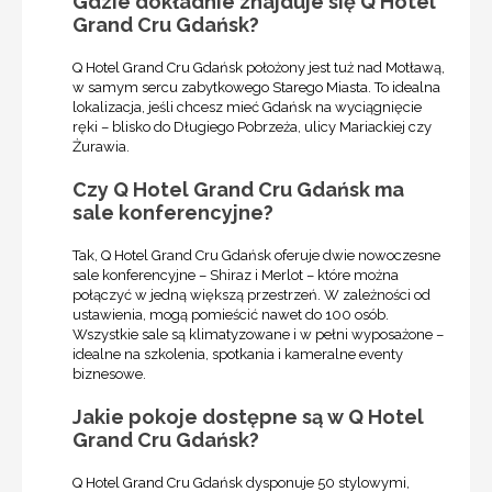
Gdzie dokładnie znajduje się Q Hotel
Grand Cru Gdańsk?
Q Hotel Grand Cru Gdańsk położony jest tuż nad Motławą,
w samym sercu zabytkowego Starego Miasta. To idealna
lokalizacja, jeśli chcesz mieć Gdańsk na wyciągnięcie
ręki – blisko do Długiego Pobrzeża, ulicy Mariackiej czy
Żurawia.
Czy Q Hotel Grand Cru Gdańsk ma
sale konferencyjne?
Tak, Q Hotel Grand Cru Gdańsk oferuje dwie nowoczesne
sale konferencyjne – Shiraz i Merlot – które można
połączyć w jedną większą przestrzeń. W zależności od
ustawienia, mogą pomieścić nawet do 100 osób.
Wszystkie sale są klimatyzowane i w pełni wyposażone –
idealne na szkolenia, spotkania i kameralne eventy
biznesowe.
Jakie pokoje dostępne są w Q Hotel
Grand Cru Gdańsk?
Q Hotel Grand Cru Gdańsk dysponuje 50 stylowymi,