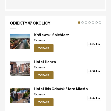
WYZNACZ TRASĘ
OBIEKTY W OKOLICY
Królewski Spichlerz
Gdańsk
~0.24 km
ZOBACZ
Hotel Hanza
Gdańsk
~0.39 km
ZOBACZ
Hotel Ibis Gdańsk Stare Miasto
Gdańsk
~0.54 km
ZOBACZ