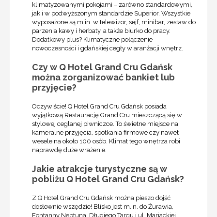
klimatyzowanymi pokojami – zarówno standardowymi,
jak i w podwyższonym standardzie Superior. Wszystkie
wyposażone są m.in. w telewizor, sejf, minibar, zestaw do
parzenia kawy i herbaty, a także biurko do pracy.
Dodatkowy plus? Klimatyczne połączenie
nowoczesności i gdańskiej cegły w aranżacji wnętrz.
Czy w Q Hotel Grand Cru Gdańsk
można zorganizować bankiet lub
przyjęcie?
Oczywiście! Q Hotel Grand Cru Gdańsk posiada
wyjątkową Restaurację Grand Cru mieszczącą się w
stylowej ceglanej piwniczce. To świetne miejsce na
kameralne przyjęcia, spotkania firmowe czy nawet
wesele na około 100 osób. Klimat tego wnętrza robi
naprawdę duże wrażenie.
Jakie atrakcje turystyczne są w
pobliżu Q Hotel Grand Cru Gdańsk?
Z Q Hotel Grand Cru Gdańsk można pieszo dojść
dosłownie wszędzie! Blisko jest m.in. do Żurawia,
Fontanny Neptuna, Długiego Targu i ul. Mariackiej.