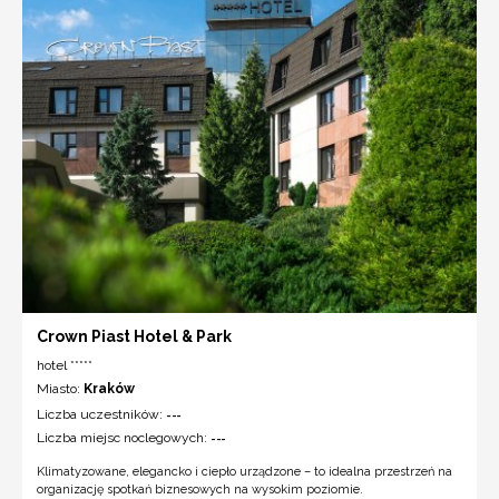
Crown Piast Hotel & Park
hotel *****
Miasto:
Kraków
Liczba uczestników:
---
Liczba miejsc noclegowych:
---
Klimatyzowane, elegancko i ciepło urządzone – to idealna przestrzeń na
organizację spotkań biznesowych na wysokim poziomie.