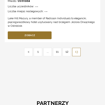
Miasto:
Ostróda
Liczba uczestników:
---
Liczba miejsc noclegowych:
---
Lake Hill Mazury, a member of Radisson Individuals to elegancki,
pięciogwiazdkowy hotel usytuowany nad brzegiem Jeziora Drwęckiego
w Ostródzie.
ZOBACZ
<
1
...
11
12
13
PARTNERZY