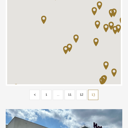
<
1
...
11
12
13