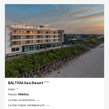
BALTIVIA Sea Resort ****
hotel ****
Miasto:
Mielno
Liczba uczestników:
---
Liczba miejsc noclegowych:
---