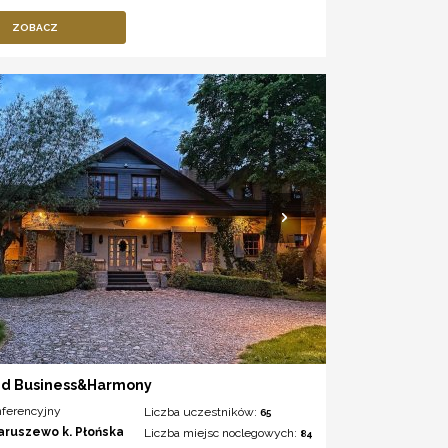
ZOBACZ
nd Business&Harmony
nferencyjny
Liczba uczestników:
65
aruszewo k. Płońska
Liczba miejsc noclegowych:
84