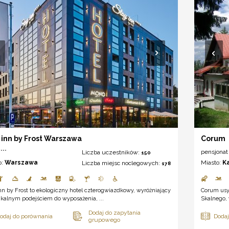
 inn by Frost Warszawa
Corum
***
pensjonat
Liczba uczestników:
150
o:
Warszawa
Miasto:
K
Liczba miejsc noclegowych:
178
nn by Frost to ekologiczny hotel czterogwiazdkowy, wyróżniający
Corum usy
ikalnym podejściem do wyposażenia, ...
Skalnego, 