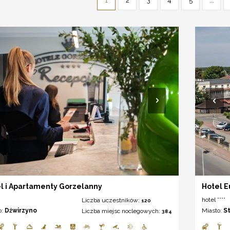
1
2
3
4
5
...
l i Apartamenty Gorzelanny
Hotel E
hotel ****
Liczba uczestników:
120
o:
Dźwirzyno
Miasto:
S
Liczba miejsc noclegowych:
384