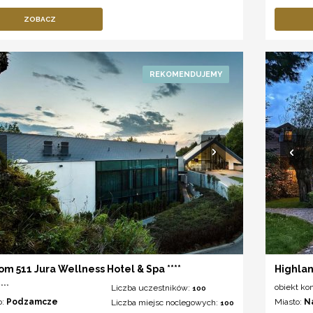
ZOBACZ
om 511 Jura Wellness Hotel & Spa ****
Highla
***
obiekt ko
Liczba uczestników:
100
o:
Podzamcze
Miasto:
N
Liczba miejsc noclegowych:
100