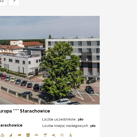
13
>
uropa **** Starachowice
Liczba uczestników:
380
tarachowice
Liczba miejsc noclegowych:
380