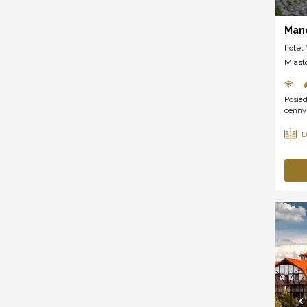
Mano
hotel *
Miast
Posia
cenny 