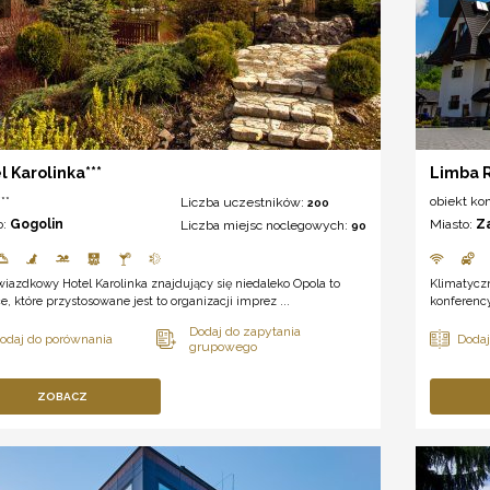
l Karolinka***
Limba 
**
obiekt ko
Liczba uczestników:
200
o:
Gogolin
Miasto:
Z
Liczba miejsc noclegowych:
90
iazdkowy Hotel Karolinka znajdujący się niedaleko Opola to
Klimatyczn
e, które przystosowane jest to organizacji imprez ...
konferency
ZOBACZ