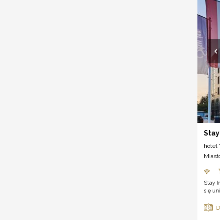
Stay
hotel *
Miast
Stay I
się un