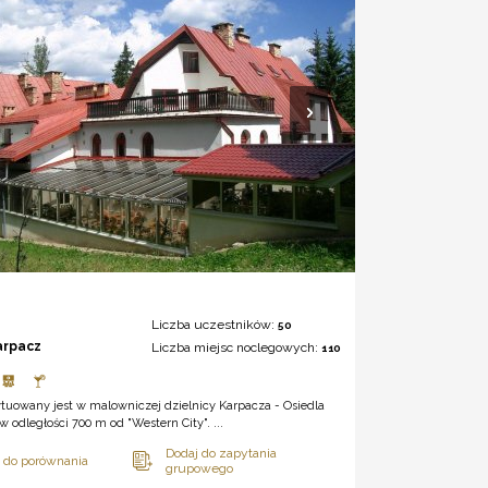
Liczba uczestników:
50
arpacz
Liczba miejsc noclegowych:
110
tuowany jest w malowniczej dzielnicy Karpacza - Osiedla
w odległości 700 m od "Western City". ...