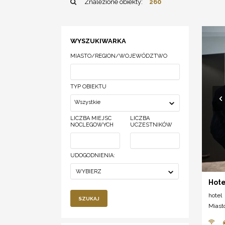
Znalezione obiekty:
260
WYSZUKIWARKA
MIASTO/REGION/WOJEWÓDZTWO
TYP OBIEKTU
Wszystkie
LICZBA MIEJSC
LICZBA
NOCLEGOWYCH
UCZESTNIKÓW
UDOGODNIENIA:
WYBIERZ
Hote
hotel
SZUKAJ
Miast