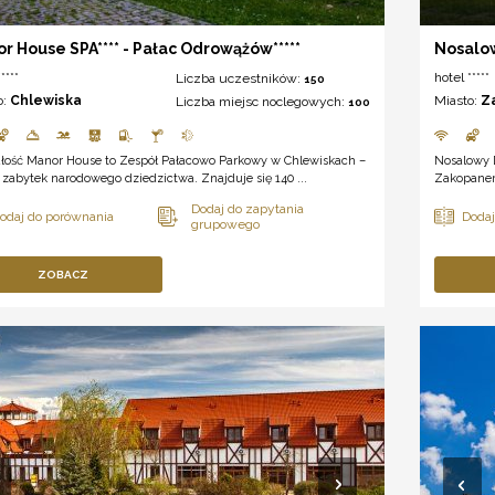
r House SPA**** - Pałac Odrowążów*****
Nosalo
****
hotel *****
Liczba uczestników:
150
o:
Chlewiska
Miasto:
Z
Liczba miejsc noclegowych:
100
dłość Manor House to Zespół Pałacowo Parkowy w Chlewiskach –
Nosalowy 
zabytek narodowego dziedzictwa. Znajduje się 140 ...
Zakopanem,
ZOBACZ