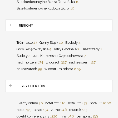
Sale konferencyjne Białka Tatrzańska
10
Sale konferencyjne Kudowa Zdrój
10
REGIONY
Trójmiasto
23
Górny Śląsk
10
Beskidy
4
Góry Świętokrzyskie
4
Tatry i Podhale
7
Bieszczady
1
Sudety
2
Jura Krakowsko-Częstochowska
7
nad morzem
174
w górach
327
nad jeziorem
127
na Mazurach
99
w centrum miasta
865
TYPY OBIEKTÓW
Eventy online
36
hotel *****
110
hotel ****
473
hotel ***
1000
hotel
795
pałac
134
zamek
46
dworek
123
obiekt konferencyjny
1120
inny
836
pensjonat
139