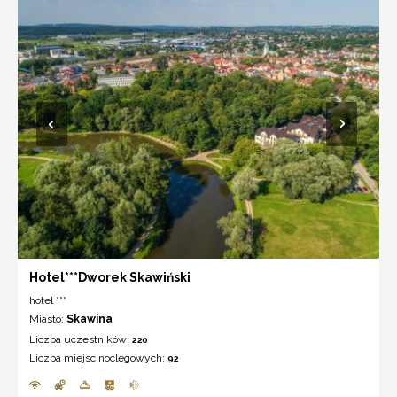
Hotel***Dworek Skawiński
hotel ***
Miasto:
Skawina
Liczba uczestników:
220
Liczba miejsc noclegowych:
92