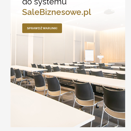
do systemu
SaleBiznesowe.pl
SPRAWDŹ WARUNKI