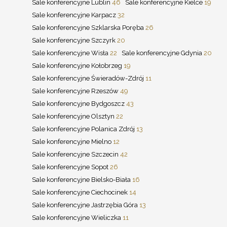
Sale konferencyjne Lublin
46
Sale konferencyjne Kielce
19
Sale konferencyjne Karpacz
32
Sale konferencyjne Szklarska Poręba
26
Sale konferencyjne Szczyrk
20
Sale konferencyjne Wisła
22
Sale konferencyjne Gdynia
20
Sale konferencyjne Kołobrzeg
19
Sale konferencyjne Świeradów-Zdrój
11
Sale konferencyjne Rzeszów
49
Sale konferencyjne Bydgoszcz
43
Sale konferencyjne Olsztyn
22
Sale konferencyjne Polanica Zdrój
13
Sale konferencyjne Mielno
12
Sale konferencyjne Szczecin
42
Sale konferencyjne Sopot
26
Sale konferencyjne Bielsko-Biała
16
Sale konferencyjne Ciechocinek
14
Sale konferencyjne Jastrzębia Góra
13
Sale konferencyjne Wieliczka
11