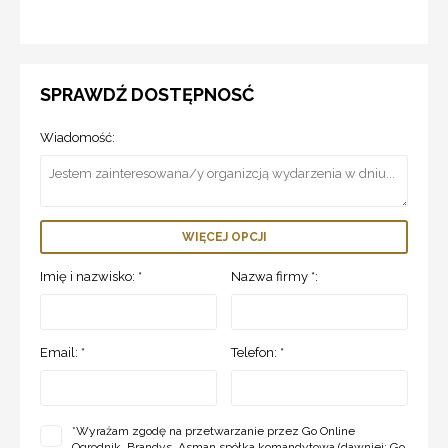
SPRAWDŹ DOSTĘPNOSĆ
Wiadomość:
WIĘCEJ OPCJI
Imię i nazwisko: *
Nazwa firmy *:
Email: *
Telefon: *
*
Wyrażam zgodę na przetwarzanie przez Go Online
Ogrodnik, Brandys, Asman spółka komandytowa (dawniej: Go