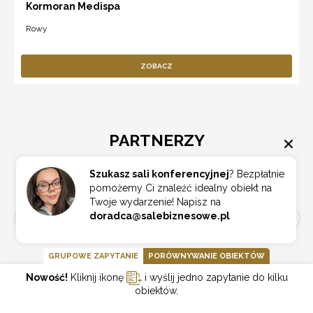
Kormoran Medispa
Rowy
ZOBACZ
PARTNERZY
Szukasz sali konferencyjnej
? Bezpłatnie
pomożemy Ci znaleźć idealny obiekt na
Twoje wydarzenie! Napisz na
doradca@salebiznesowe.pl
GRUPOWE ZAPYTANIE
PORÓWNYWANIE OBIEKTÓW
Nowość!
Kliknij ikonę
i wyślij jedno zapytanie do kilku
obiektów.