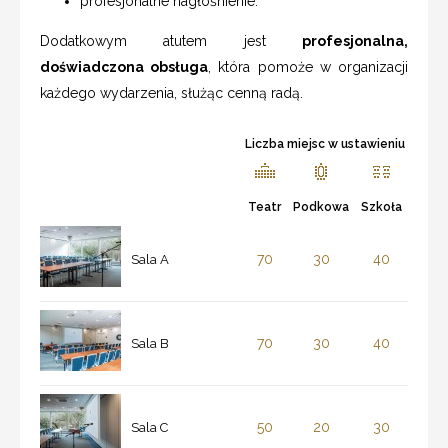
profesjonalne nagłośnienie.
Dodatkowym atutem jest
profesjonalna,
doświadczona obsługa
, która pomoże w organizacji
każdego wydarzenia, służąc cenną radą.
Liczba miejsc w ustawieniu
Teatr
Podkowa
Szkoła
70
30
40
Sala A
70
30
40
Sala B
50
20
30
Sala C