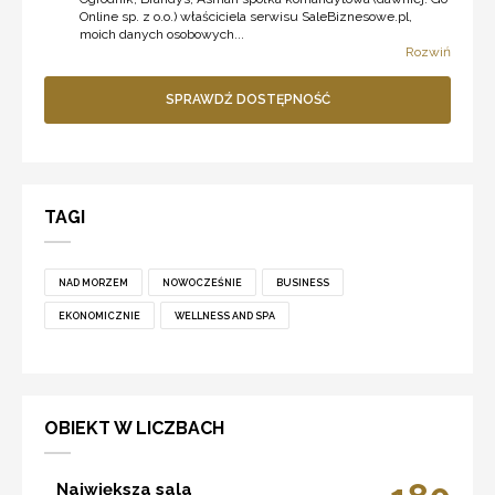
Online sp. z o.o.) właściciela serwisu SaleBiznesowe.pl,
moich danych osobowych...
Rozwiń
SPRAWDŹ DOSTĘPNOŚĆ
TAGI
NAD MORZEM
NOWOCZEŚNIE
BUSINESS
EKONOMICZNIE
WELLNESS AND SPA
OBIEKT W LICZBACH
Największa sala