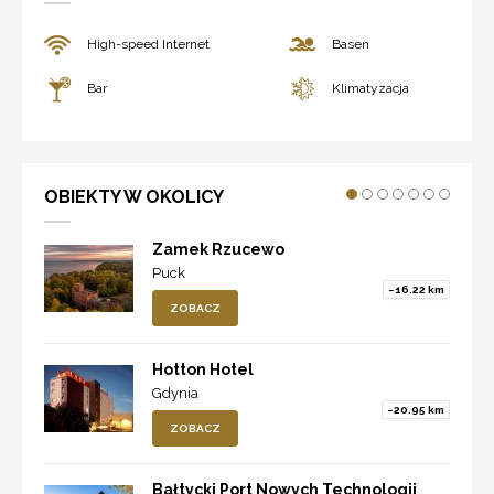
High-speed Internet
Basen
Bar
Klimatyzacja
OBIEKTY W OKOLICY
Zamek Rzucewo
Puck
~16.22 km
ZOBACZ
Hotton Hotel
Gdynia
~20.95 km
ZOBACZ
Bałtycki Port Nowych Technologii