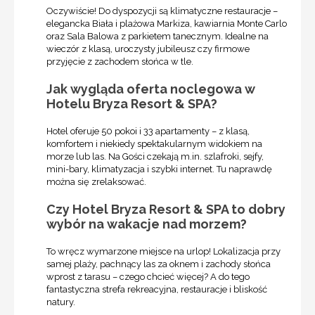
Oczywiście! Do dyspozycji są klimatyczne restauracje –
elegancka Biała i plażowa Markiza, kawiarnia Monte Carlo
oraz Sala Balowa z parkietem tanecznym. Idealne na
wieczór z klasą, uroczysty jubileusz czy firmowe
przyjęcie z zachodem słońca w tle.
Jak wygląda oferta noclegowa w
Hotelu Bryza Resort & SPA?
Hotel oferuje 50 pokoi i 33 apartamenty – z klasą,
komfortem i niekiedy spektakularnym widokiem na
morze lub las. Na Gości czekają m.in. szlafroki, sejfy,
mini-bary, klimatyzacja i szybki internet. Tu naprawdę
można się zrelaksować.
Czy Hotel Bryza Resort & SPA to dobry
wybór na wakacje nad morzem?
To wręcz wymarzone miejsce na urlop! Lokalizacja przy
samej plaży, pachnący las za oknem i zachody słońca
wprost z tarasu – czego chcieć więcej? A do tego
fantastyczna strefa rekreacyjna, restauracje i bliskość
natury.