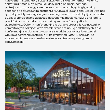
klasycznym stylu, który sprzyja skupieniu i kreatywnemu myśleniu,
sprzęt multimedialny wysokiej klasy jest gwarancją pełnego
profesjonalizmu, a wygodne meble znacznie umilają długi godziny
spędzone na służbowym spotkaniu. Wykwalifikowana obsługa czuwa nad
tym, aby każdy szczegół organizowanego eventu został dopięty na ostatni
guzik, a profesjonalne zaplecze gastronomiczne zorganizuje znakomite
przekąski i lunche, które z pewnością zachwycą wszystkich
uczestników. Obiekty konferencyjne w Juracie oferują także noclegi w
komfortowych pokojach oraz szeroki wachlarz usług dodatkowych. Sale
konferencyjne w Juracie wyróżniają się także doskonałą lokalizacją!
Urokliwe położenie dosłownie kilka kroków od Bałtyku sprawia, że
spotkania biznesowe w nadmorskim kurorcie cieszą się ogromną
popularnością!