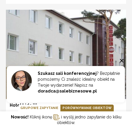
Szukasz sali konferencyjnej
? Bezpłatnie
pomożemy Ci znaleźć idealny obiekt na
Twoje wydarzenie! Napisz na
doradca@salebiznesowe.pl
Hotel Lido ***
GRUPOWE ZAPYTANIE
PORÓWNYWANIE OBIEKTÓW
hotel ***
Nowość!
Kliknij ikonę
i wyślij jedno zapytanie do kilku
Miasto:
Jurata
obiektów.
Liczba uczestników:
---
Liczba miejsc noclegowych: