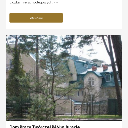
Liczba miejsc noclegowych:
---
ZOBACZ
Dom Pracy Twórczej PAN w Juracie