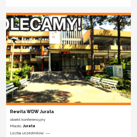
Rewita WDW Jurata
obiekt konferencyjny
Miasto:
Jurata
Liczba uczestników:
---