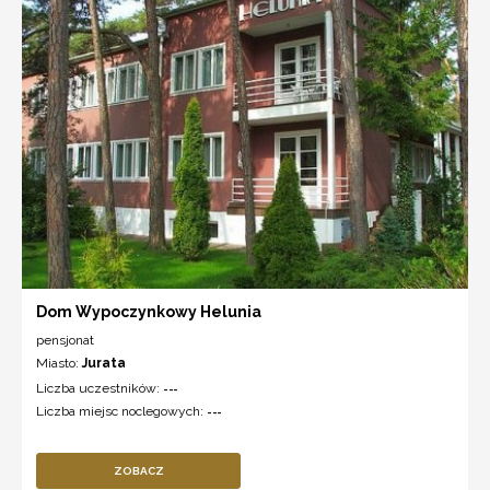
Dom Wypoczynkowy Helunia
pensjonat
Miasto:
Jurata
Liczba uczestników:
---
Liczba miejsc noclegowych:
---
ZOBACZ