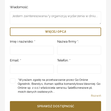
Wiadomość:
WIĘCEJ OPCJI
Imię i nazwisko: *
Nazwa firmy *:
Email: *
Telefon: *
*
Wyrażam zgodę na przetwarzanie przez Go Online
Ogrodnik, Brandys, Asman spółka komandytowa (dawniej: Go
Online sp. z o.o.) właściciela serwisu SaleBiznesowe.pl,
moich danych osobowych...
Rozwiń
SPRAWDŹ DOSTĘPNOŚĆ