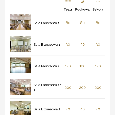
Teatr
Podkowa
Szkoła
80
80
80
Sala Panorama 1
30
30
30
Sala Biznesowa 1
120
120
120
Sala Panorama 2
Sala Panorama 1 +
200
200
200
2
40
40
40
Sala Biznesowa 2