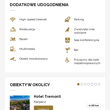
DODATKOWE UDOGODNIENIA
High-speed Internet
Parking
Restauracja
Zwierzęta mile
widziane
Basen
Sala konferencyjna
Multimedia
Bar
Obiekt monitorowany
Przyjazny dla osób
niepełnosprawnych
OBIEKTY W OKOLICY
Hotel Tremonti
Karpacz
~0.88 km
ZOBACZ