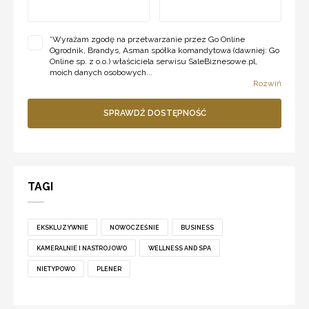
*
Wyrażam zgodę na przetwarzanie przez Go Online
Ogrodnik, Brandys, Asman spółka komandytowa (dawniej: Go
Online sp. z o.o.) właściciela serwisu SaleBiznesowe.pl,
moich danych osobowych...
Rozwiń
SPRAWDŹ DOSTĘPNOŚĆ
TAGI
EKSKLUZYWNIE
NOWOCZEŚNIE
BUSINESS
KAMERALNIE I NASTROJOWO
WELLNESS AND SPA
NIETYPOWO
PLENER