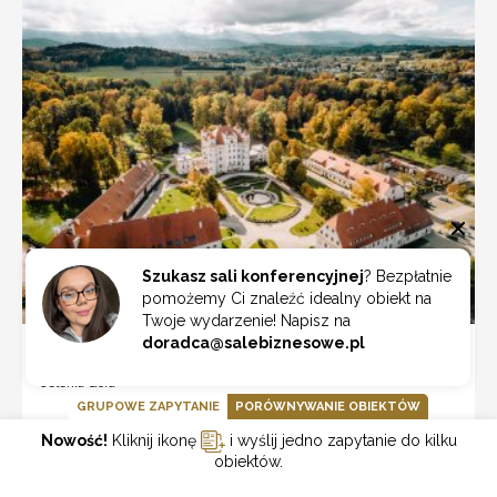
Szukasz sali konferencyjnej
? Bezpłatnie
pomożemy Ci znaleźć idealny obiekt na
Twoje wydarzenie! Napisz na
doradca@salebiznesowe.pl
Pałac Wojanów
Jelenia Góra
GRUPOWE ZAPYTANIE
PORÓWNYWANIE OBIEKTÓW
Nowość!
Kliknij ikonę
i wyślij jedno zapytanie do kilku
ZOBACZ
obiektów.