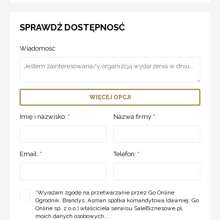
SPRAWDŹ DOSTĘPNOSĆ
Wiadomość:
WIĘCEJ OPCJI
Imię i nazwisko: *
Nazwa firmy *:
Email: *
Telefon: *
*
Wyrażam zgodę na przetwarzanie przez Go Online
Ogrodnik, Brandys, Asman spółka komandytowa (dawniej: Go
Online sp. z o.o.) właściciela serwisu SaleBiznesowe.pl,
moich danych osobowych...