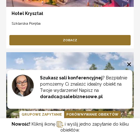
Hotel Kryształ
Szklarska Poręba
ZOBACZ
Szukasz sali konferencyjnej
? Bezpłatnie
pomożemy Ci znaleźć idealny obiekt na
Twoje wydarzenie! Napisz na
doradca@salebiznesowe.pl
GRUPOWE ZAPYTANIE
PORÓWNYWANIE OBIEKTÓW
Nowość!
Kliknij ikonę
i wyślij jedno zapytanie do kilku
obiektów.