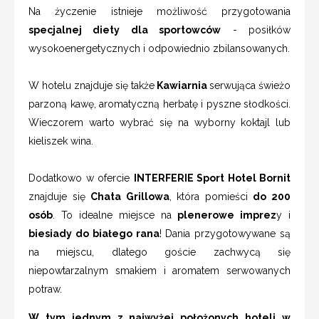
Na życzenie istnieje możliwość przygotowania
specjalnej diety dla sportowców
- posiłków
wysokoenergetycznych i odpowiednio zbilansowanych.
W hotelu znajduje się także
Kawiarnia
serwująca świeżo
parzoną kawę, aromatyczną herbatę i pyszne słodkości.
Wieczorem warto wybrać się na wyborny koktajl lub
kieliszek wina.
Dodatkowo w ofercie
INTERFERIE Sport Hotel Bornit
znajduje się
Chata Grillowa
, która pomieści
do 200
osób
. To idealne miejsce na
plenerowe imprez
y i
biesiady do białego rana
! Dania przygotowywane są
na miejscu, dlatego goście zachwycą się
niepowtarzalnym smakiem i aromatem serwowanych
potraw.
W tym jednym z najwyżej położonych hoteli w