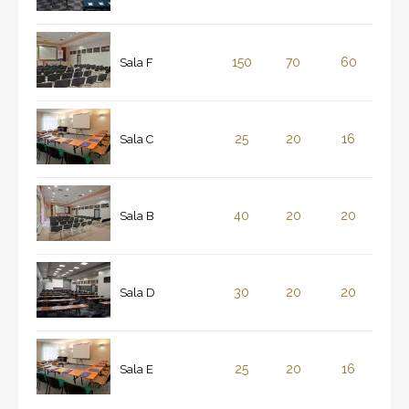
150
70
60
Sala F
25
20
16
Sala C
40
20
20
Sala B
30
20
20
Sala D
25
20
16
Sala E