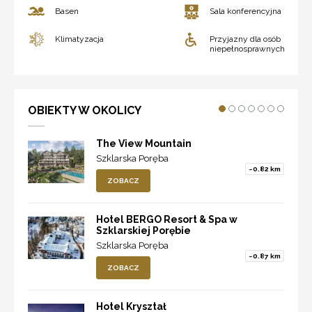
Basen
Sala konferencyjna
Klimatyzacja
Przyjazny dla osób
niepełnosprawnych
OBIEKTY W OKOLICY
The View Mountain
Szklarska Poręba
~0.82 km
ZOBACZ
Hotel BERGO Resort & Spa w
Szklarskiej Porębie
Szklarska Poręba
~0.87 km
ZOBACZ
Hotel Kryształ