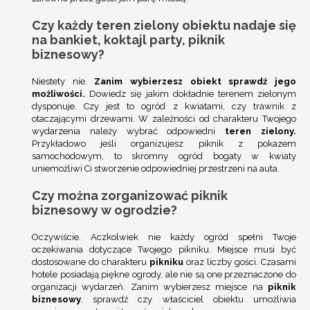
Czy każdy teren zielony obiektu nadaje się
na bankiet, koktajl party, piknik
biznesowy?
Niestety nie.
Zanim wybierzesz obiekt sprawdź jego
możliwości.
Dowiedz się jakim dokładnie terenem zielonym
dysponuje. Czy jest to ogród z kwiatami, czy trawnik z
otaczającymi drzewami. W zależności od charakteru Twojego
wydarzenia należy wybrać odpowiedni
teren zielony.
Przykładowo jeśli organizujesz piknik z pokazem
samochodowym, to skromny ogród bogaty w kwiaty
uniemożliwi Ci stworzenie odpowiedniej przestrzeni na auta.
Czy można zorganizować piknik
biznesowy w ogrodzie?
Oczywiście. Aczkolwiek nie każdy ogród spełni Twoje
oczekiwania dotyczące Twojego pikniku. Miejsce musi być
dostosowane do charakteru
pikniku
oraz liczby gości. Czasami
hotele posiadają piękne ogrody, ale nie są one przeznaczone do
organizacji wydarzeń. Zanim wybierzesz miejsce na
piknik
biznesowy
,
sprawdź czy właściciel obiektu umożliwia