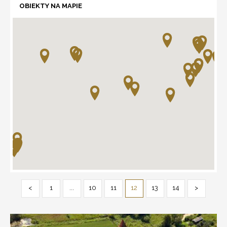
OBIEKTY NA MAPIE
<
1
...
10
11
12
13
14
>