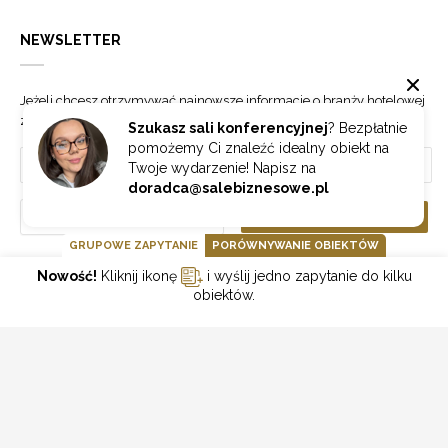
NEWSLETTER
Jeżeli chcesz otrzymywać najnowsze informacje o branży hotelowej
zapisz się do naszego newslettera.
Szukasz sali konferencyjnej
? Bezpłatnie
pomożemy Ci znaleźć idealny obiekt na
Twoje wydarzenie! Napisz na
doradca@salebiznesowe.pl
Wybierz
ZAPISZ SIĘ
GRUPOWE ZAPYTANIE
PORÓWNYWANIE OBIEKTÓW
Nowość!
Kliknij ikonę
i wyślij jedno zapytanie do kilku
GOONLINE.PL SPÓŁKA Z OGRANICZONĄ ODPOWIEDZIALNOŚCIĄ SP.K.
obiektów.
POLITYKA PRYWATNOŚCI
REGULAMIN