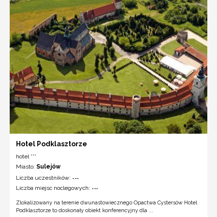
Hotel Podklasztorze
hotel ***
Miasto:
Sulejów
Liczba uczestników:
---
Liczba miejsc noclegowych:
---
Zlokalizowany na terenie dwunastowiecznego Opactwa Cystersów Hotel
Podklasztorze to doskonały obiekt konferencyjny dla ...