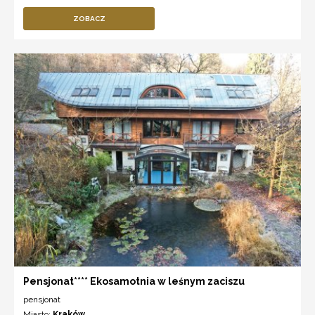
ZOBACZ
Pensjonat**** Ekosamotnia w leśnym zaciszu
pensjonat
Miasto:
Kraków