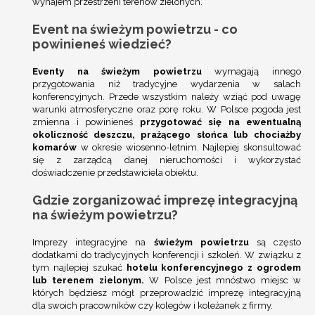
wynajem przestrzeni terenów zielonych.
Event na świeżym powietrzu - co
powinieneś wiedzieć?
Eventy na świeżym powietrzu
wymagają innego
przygotowania niż tradycyjne wydarzenia w salach
konferencyjnych. Przede wszystkim należy wziąć pod uwagę
warunki atmosferyczne oraz porę roku. W Polsce pogoda jest
zmienna i powinieneś
przygotować się na ewentualną
okoliczność deszczu, prażącego słońca lub chociażby
komarów
w okresie wiosenno-letnim. Najlepiej skonsultować
się z zarządcą danej nieruchomości i wykorzystać
doświadczenie przedstawiciela obiektu.
Gdzie zorganizować imprezę integracyjną
na świeżym powietrzu?
Imprezy integracyjne na
świeżym powietrzu
są często
dodatkami do tradycyjnych konferencji i szkoleń. W związku z
tym najlepiej szukać
hotelu konferencyjnego z ogrodem
lub terenem zielonym.
W Polsce jest mnóstwo miejsc w
których będziesz mógł przeprowadzić imprezę integracyjną
dla swoich pracowników czy kolegów i koleżanek z firmy.