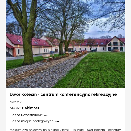
Dwór Kolesin - centrum konferencyjno rekreacyjne
dworek
Miasto:
Babimost
Liczba uczestników:
---
Liczba miejsc noclegowych:
---
Malowniczo położony na pięknej Ziemi Lubuskiej Dwór Kolesin - centrum