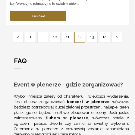
konferencyjno rekreacyjne to świetny obiekt ...
ZOBACZ
<
1
...
10
11
12
13
14
>
FAQ
Event w plenerze - gdzie zorganizować?
Wybór miejsca zależy od charakteru i wielkości wydarzenia.
Jeśli chcesz zorganizować
koncert w plenerze
wówczas
będziesz potrzebował dużej zielonej przestrzeni, najlepiej teren
płaski gdzie będzie możliwe zbudowanie sceny. Jeśli jesteś
zainteresowany
ślubem w plenerze
, wówczas hotele z
ogrodem, pałace, dworki czy zamki są świetny wyborem.
Ceremonia w plenerze z pewnością zostanie zapamiętana
zarówno przez gości jak i parę młodą.