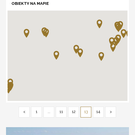
OBIEKTY NA MAPIE
<
1
...
11
12
13
14
>