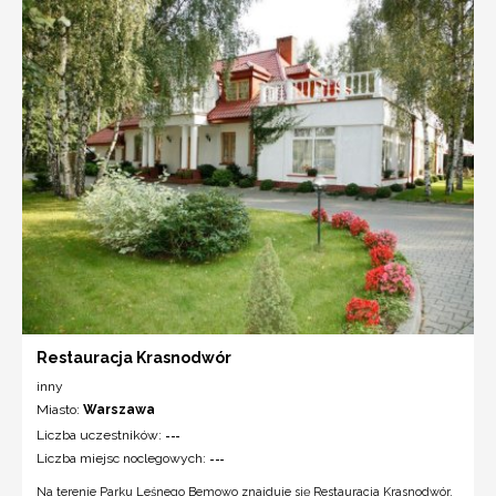
Restauracja Krasnodwór
inny
Miasto:
Warszawa
Liczba uczestników:
---
Liczba miejsc noclegowych:
---
Na terenie Parku Leśnego Bemowo znajduje się Restauracja Krasnodwór,