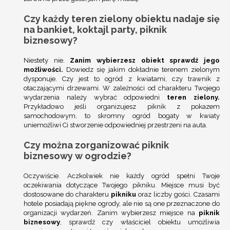
Czy każdy teren zielony obiektu nadaje się
na bankiet, koktajl party, piknik
biznesowy?
Niestety nie.
Zanim wybierzesz obiekt sprawdź jego
możliwości.
Dowiedz się jakim dokładnie terenem zielonym
dysponuje. Czy jest to ogród z kwiatami, czy trawnik z
otaczającymi drzewami. W zależności od charakteru Twojego
wydarzenia należy wybrać odpowiedni
teren zielony.
Przykładowo jeśli organizujesz piknik z pokazem
samochodowym, to skromny ogród bogaty w kwiaty
uniemożliwi Ci stworzenie odpowiedniej przestrzeni na auta.
Czy można zorganizować piknik
biznesowy w ogrodzie?
Oczywiście. Aczkolwiek nie każdy ogród spełni Twoje
oczekiwania dotyczące Twojego pikniku. Miejsce musi być
dostosowane do charakteru
pikniku
oraz liczby gości. Czasami
hotele posiadają piękne ogrody, ale nie są one przeznaczone do
organizacji wydarzeń. Zanim wybierzesz miejsce na
piknik
biznesowy
,
sprawdź czy właściciel obiektu umożliwia