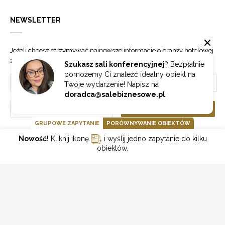
NEWSLETTER
Jeżeli chcesz otrzymywać najnowsze informacje o branży hotelowej
zapisz się do naszego newslettera.
Szukasz sali konferencyjnej
? Bezpłatnie
pomożemy Ci znaleźć idealny obiekt na
Twoje wydarzenie! Napisz na
doradca@salebiznesowe.pl
Wybierz
ZAPISZ SIĘ
GRUPOWE ZAPYTANIE
PORÓWNYWANIE OBIEKTÓW
Nowość!
Kliknij ikonę
i wyślij jedno zapytanie do kilku
GOONLINE.PL SPÓŁKA Z OGRANICZONĄ ODPOWIEDZIALNOŚCIĄ SP.K.
obiektów.
POLITYKA PRYWATNOŚCI
REGULAMIN