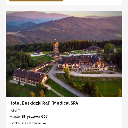
Hotel Beskidzki Raj***Medical SPA
hotel ***
Miasto:
Stryszawa 667
Liczba uczestników:
---