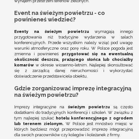
wynajem przestrzeni terenów zielonych.
Event na świeżym powietrzu - co
powinieneś wiedzieć?
Eventy na świeżym powietrzu
wymagają innego
przygotowania niż tradycyjne wydarzenia w salach
konferencyjnych. Przede wszystkim należy wziąć pod uwagę
warunki atmosferyczne oraz porę roku. W Polsce pogoda jest
zmienna i powinieneś
przygotować się na ewentualną
okoliczność deszczu, prażącego słońca lub chociażby
komarów
w okresie wiosenno-letnim. Najlepiej skonsultować
się z zarządcą danej nieruchomości i wykorzystać
doświadczenie przedstawiciela obiektu.
Gdzie zorganizować imprezę integracyjną
na świeżym powietrzu?
Imprezy integracyjne na
świeżym powietrzu
są często
dodatkami do tradycyjnych konferencji i szkoleń. W związku z
tym najlepiej szukać
hotelu konferencyjnego z ogrodem
lub terenem zielonym.
W Polsce jest mnóstwo miejsc w
których będziesz mógł przeprowadzić imprezę integracyjną
dla swoich pracowników czy kolegów i koleżanek z firmy.