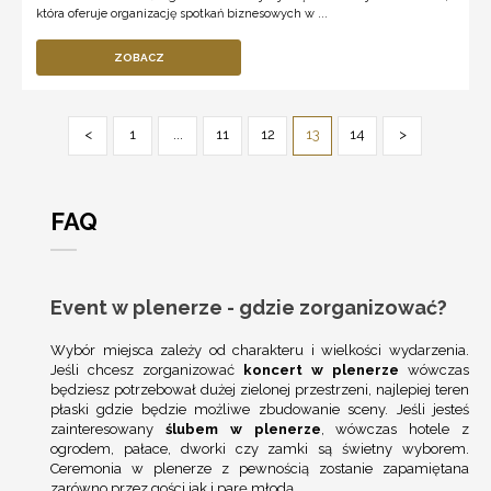
która oferuje organizację spotkań biznesowych w ...
ZOBACZ
<
1
...
11
12
13
14
>
FAQ
Event w plenerze - gdzie zorganizować?
Wybór miejsca zależy od charakteru i wielkości wydarzenia.
Jeśli chcesz zorganizować
koncert w plenerze
wówczas
będziesz potrzebował dużej zielonej przestrzeni, najlepiej teren
płaski gdzie będzie możliwe zbudowanie sceny. Jeśli jesteś
zainteresowany
ślubem w plenerze
, wówczas hotele z
ogrodem, pałace, dworki czy zamki są świetny wyborem.
Ceremonia w plenerze z pewnością zostanie zapamiętana
zarówno przez gości jak i parę młodą.