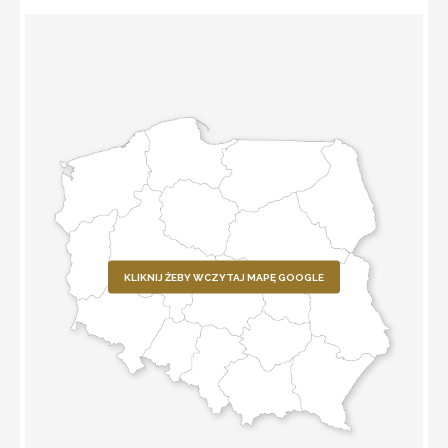
KLIKNIJ ŻEBY WCZYTAJ MAPĘ GOOGLE