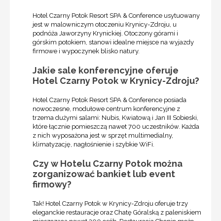
Hotel Czarny Potok Resort SPA & Conference usytuowany
jest w malowniczym otoczeniu Krynicy-Zdroju, u
podnóża Jaworzyny Krynickiej. Otoczony górami i
górskim potokiem, stanowi idealne miejsce na wyjazdy
firmowe i wypoczynek blisko natury.
Jakie sale konferencyjne oferuje
Hotel Czarny Potok w Krynicy-Zdroju?
Hotel Czarny Potok Resort SPA & Conference posiada
nowoczesne, modułowe centrum konferencyjne z
trzema dużymi salami: Nubis, Kwiatową i Jan III Sobieski,
które łącznie pomieszczą nawet 700 uczestników. Każda
z nich wyposażona jest w sprzęt multimedialny,
klimatyzację, nagłośnienie i szybkie WiFi.
Czy w Hotelu Czarny Potok można
zorganizować bankiet lub event
firmowy?
Tak! Hotel Czarny Potok w Krynicy-Zdroju oferuje trzy
eleganckie restauracje oraz Chatę Góralską z paleniskiem