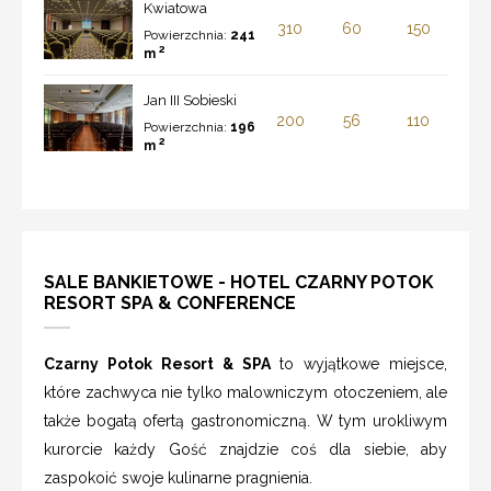
Kwiatowa
310
60
150
Powierzchnia:
241
2
m
Jan III Sobieski
200
56
110
Powierzchnia:
196
2
m
SALE BANKIETOWE - HOTEL CZARNY POTOK
RESORT SPA & CONFERENCE
Czarny Potok Resort & SPA
to wyjątkowe miejsce,
które zachwyca nie tylko malowniczym otoczeniem, ale
także bogatą ofertą gastronomiczną. W tym urokliwym
kurorcie każdy Gość znajdzie coś dla siebie, aby
zaspokoić swoje kulinarne pragnienia.