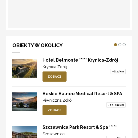
WYZNACZ TRASĘ
OBIEKTY W OKOLICY
Hotel Belmonte ***** Krynica-Zdrój
Krynica Zdrój
~2.4 km
ZOBACZ
Beskid Balneo Medical Resort & SPA
Piwniczna Zdrój
~16.09 km
ZOBACZ
Szczawnica Park Resort & Spa *****
Szczawnica