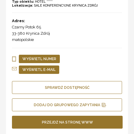
Typ obiektu:
HOTEL *****
Lokalizacja:
SALE KONFERENCYJNE KRYNICA ZDRÓJ
Adres:
Czarny Potok 65
33-380
Krynica Zdrój
małopolskie
WYŚWIETL NUMER
WYŚWIETL E-MAIL
SPRAWDŹ DOSTĘPNOŚĆ
DODAJ DO GRUPOWEGO ZAPYTANIA
PRZEJDŹ NA STRONĘ WWW