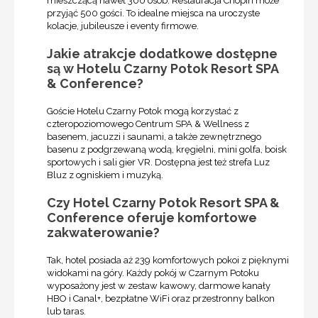
mieszczącą nawet 300 osób. Restauracja Chopin może
przyjąć 500 gości. To idealne miejsca na uroczyste
kolacje, jubileusze i eventy firmowe.
Jakie atrakcje dodatkowe dostępne
są w Hotelu Czarny Potok Resort SPA
& Conference?
Goście Hotelu Czarny Potok mogą korzystać z
czteropoziomowego Centrum SPA & Wellness z
basenem, jacuzzi i saunami, a także zewnętrznego
basenu z podgrzewaną wodą, kręgielni, mini golfa, boisk
sportowych i sali gier VR. Dostępna jest też strefa Luz
Bluz z ogniskiem i muzyką.
Czy Hotel Czarny Potok Resort SPA &
Conference oferuje komfortowe
zakwaterowanie?
Tak, hotel posiada aż 239 komfortowych pokoi z pięknymi
widokami na góry. Każdy pokój w Czarnym Potoku
wyposażony jest w zestaw kawowy, darmowe kanały
HBO i Canal+, bezpłatne WiFi oraz przestronny balkon
lub taras.