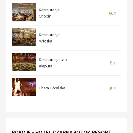
Restauracja
---
---
500
Chopin
Restauracja
---
---
---
Włoska
Restauracja Jan
---
---
80
Kiepura
---
---
300
Chata Góralska
POKOJE - HOTEL CZARNY POTOK RESORT