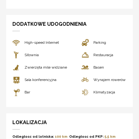
DODATKOWE UDOGODNIENIA
High-speed Internet
Parking
Siłownia
Restauracja
Zwierzęta mile widziane
Basen
Sala konferencyjna
Wynajem rowerów
Bar
Klimatyzacja
LOKALIZACJA
Odległosc od lotniska:
100 km
Odległosc od PKP:
5,5 km