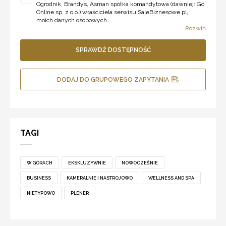
Ogrodnik, Brandys, Asman spółka komandytowa (dawniej: Go
Online sp. z o.o.) właściciela serwisu SaleBiznesowe.pl,
moich danych osobowych...
Rozwiń
SPRAWDŹ DOSTĘPNOŚĆ
DODAJ DO GRUPOWEGO ZAPYTANIA
TAGI
W GÓRACH
EKSKLUZYWNIE
NOWOCZEŚNIE
BUSINESS
KAMERALNIE I NASTROJOWO
WELLNESS AND SPA
NIETYPOWO
PLENER