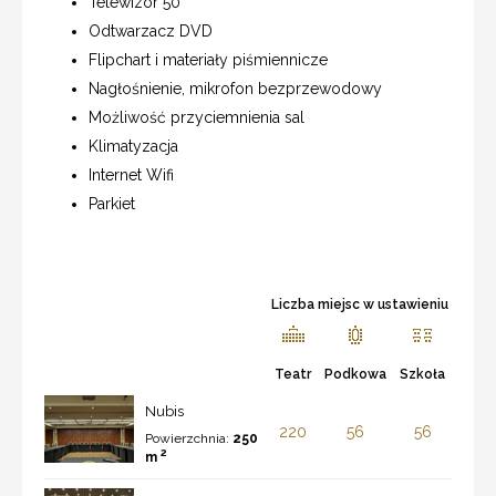
Telewizor 50”
Odtwarzacz DVD
Flipchart i materiały piśmiennicze
Nagłośnienie, mikrofon bezprzewodowy
Możliwość przyciemnienia sal
Klimatyzacja
Internet Wifi
Parkiet
Liczba miejsc w ustawieniu
Teatr
Podkowa
Szkoła
Nubis
220
56
56
Powierzchnia:
250
2
m