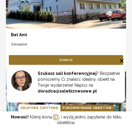
Bel Ami
Zakopane
ZOBACZ
Szukasz sali konferencyjnej
? Bezpłatnie
pomożemy Ci znaleźć idealny obiekt na
Twoje wydarzenie! Napisz na
doradca@salebiznesowe.pl
GRUPOWE ZAPYTANIE
PORÓWNYWANIE OBIEKTÓW
Nowość!
Kliknij ikonę
i wyślij jedno zapytanie do kilku
obiektów.