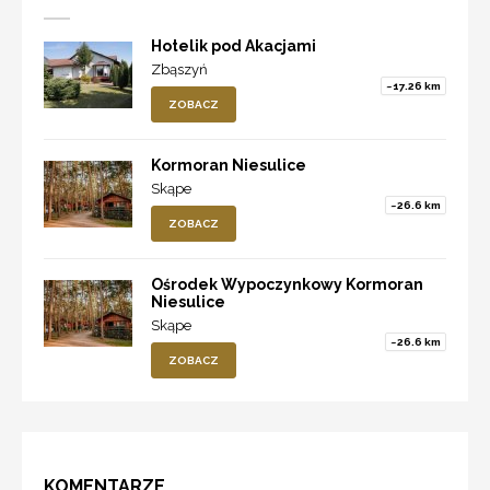
Hotelik pod Akacjami
Zbąszyń
~17.26 km
ZOBACZ
Kormoran Niesulice
Skąpe
~26.6 km
ZOBACZ
Ośrodek Wypoczynkowy Kormoran
Niesulice
Skąpe
~26.6 km
ZOBACZ
KOMENTARZE