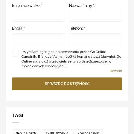
Imię i nazwisko: *
Nazwa firmy *:
Email: *
Telefon: *
*
Wyrażam zgodę na przetwarzanie przez Go Online
Ogrodnik, Brandys, Asman spółka komandytowa (dawniej: Go
Online sp. z o.o.) właściciela serwisu SaleBiznesowe.pl,
moich danych osobowych...
Rozwiń
SPRAWDŹ DOSTĘPNOŚĆ
TAGI
NAD JEZIOREM
EKSKLUZYWNIE
NOWOCZEŚNIE