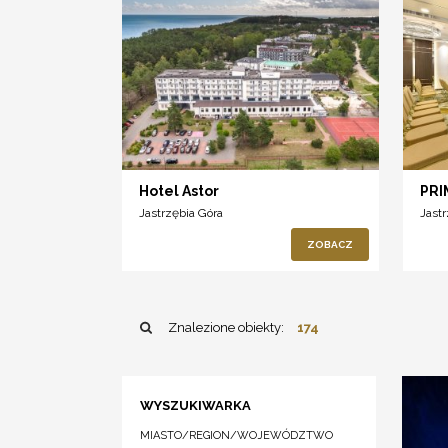
Hotel Astor
PRI
Jastrzębia Góra
Jast
ZOBACZ
Znalezione obiekty:
174
WYSZUKIWARKA
MIASTO/REGION/WOJEWÓDZTWO