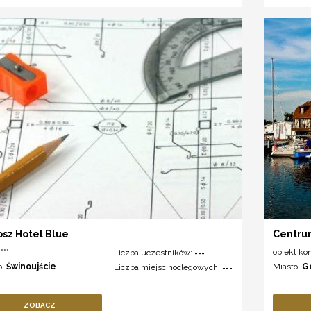
sz Hotel Blue
Centru
***
obiekt ko
Liczba uczestników:
---
o:
Świnoujście
Miasto:
G
Liczba miejsc noclegowych:
---
ZOBACZ