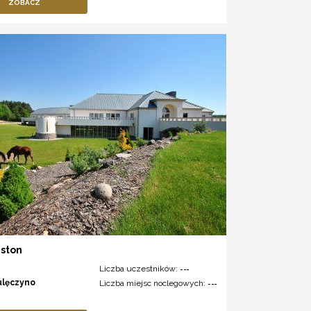
ZOBACZ
iston
Liczba uczestników:
---
ulęczyno
Liczba miejsc noclegowych:
---