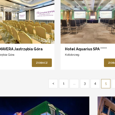
MAVERA Jastrzębia Góra
Hotel Aquarius SPA *****
rzębia Góra
Kołobrzeg
ZOBACZ
ZOB
<
1
...
3
4
5