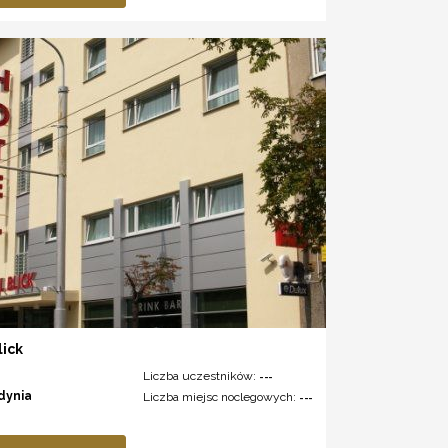
lick
Liczba uczestników:
---
dynia
Liczba miejsc noclegowych:
---