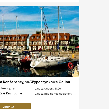
m Konferencyjno-Wypoczynkowe Galion
nferencyjny
Liczba uczestników:
---
órki Zachodnie
Liczba miejsc noclegowych:
---
ZOBACZ