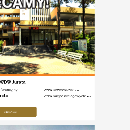
 WDW Jurata
nferencyjny
Liczba uczestników:
---
urata
Liczba miejsc noclegowych:
---
ZOBACZ