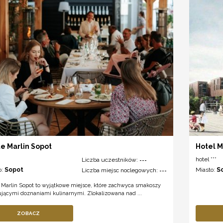
e Marlin Sopot
Hotel 
hotel ***
Liczba uczestników:
---
o:
Sopot
Miasto:
S
Liczba miejsc noclegowych:
---
 Marlin Sopot to wyjątkowe miejsce, które zachwyca smakoszy
ującymi doznaniami kulinarnymi. Zlokalizowana nad ...
ZOBACZ