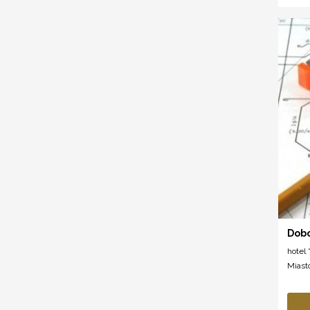
Dobo
hotel *
Miast