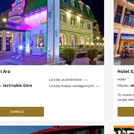
l Ara
Hotel S
hotel ***
Liczba uczestników:
---
o:
Jastrzębia Góra
Miasto:
J
Liczba miejsc noclegowych:
---
To nowocz
swojej ofe
ZOBACZ