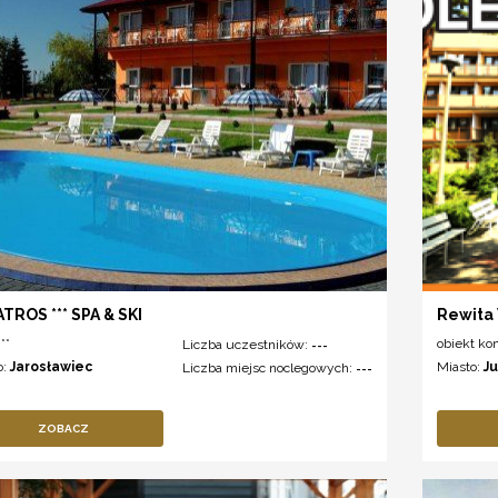
TROS *** SPA & SKI
Rewita
**
obiekt ko
Liczba uczestników:
---
o:
Jarosławiec
Miasto:
J
Liczba miejsc noclegowych:
---
ZOBACZ