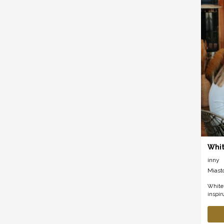
Whit
inny
Miast
White
inspir