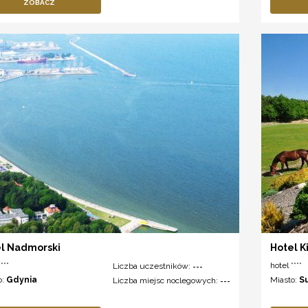
ZOBACZ
l Nadmorski
Hotel K
***
hotel ****
Liczba uczestników:
---
o:
Gdynia
Miasto:
S
Liczba miejsc noclegowych:
---