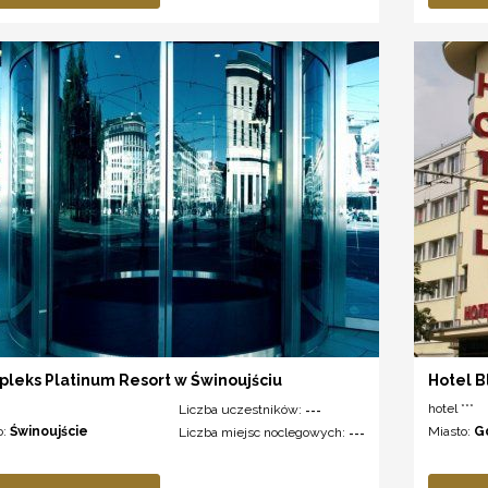
leks Platinum Resort w Świnoujściu
Hotel B
hotel ***
Liczba uczestników:
---
o:
Świnoujście
Miasto:
G
Liczba miejsc noclegowych:
---