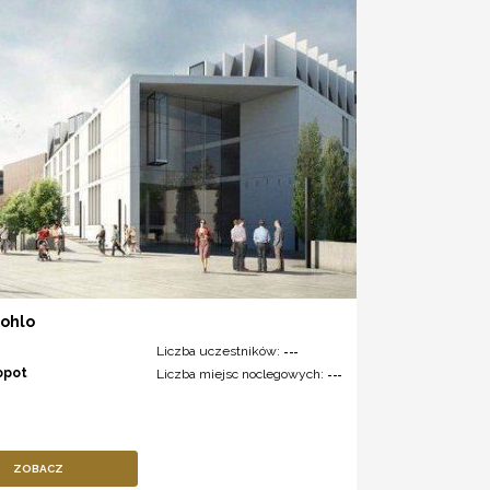
Mohlo
Liczba uczestników:
---
opot
Liczba miejsc noclegowych:
---
ZOBACZ