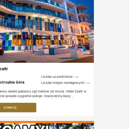
zafir
Liczba uczestników:
---
astrzębia Góra
Liczba miejsc noclegowych:
---
esny obiekt położony 150 metrów od morza. Hotel Szafir w
rcie posiada wygodne pokoje, nowoczesną bazę ...
ZOBACZ