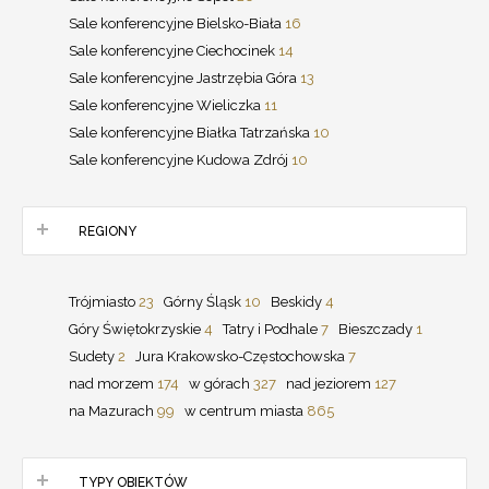
Sale konferencyjne Bielsko-Biała
16
Sale konferencyjne Ciechocinek
14
Sale konferencyjne Jastrzębia Góra
13
Sale konferencyjne Wieliczka
11
Sale konferencyjne Białka Tatrzańska
10
Sale konferencyjne Kudowa Zdrój
10
REGIONY
Trójmiasto
23
Górny Śląsk
10
Beskidy
4
Góry Świętokrzyskie
4
Tatry i Podhale
7
Bieszczady
1
Sudety
2
Jura Krakowsko-Częstochowska
7
nad morzem
174
w górach
327
nad jeziorem
127
na Mazurach
99
w centrum miasta
865
TYPY OBIEKTÓW