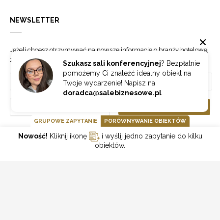
NEWSLETTER
Jeżeli chcesz otrzymywać najnowsze informacje o branży hotelowej
zapisz się do naszego newslettera.
Szukasz sali konferencyjnej
? Bezpłatnie
pomożemy Ci znaleźć idealny obiekt na
Twoje wydarzenie! Napisz na
doradca@salebiznesowe.pl
Wybierz
ZAPISZ SIĘ
GRUPOWE ZAPYTANIE
PORÓWNYWANIE OBIEKTÓW
Nowość!
Kliknij ikonę
i wyślij jedno zapytanie do kilku
GOONLINE.PL SPÓŁKA Z OGRANICZONĄ ODPOWIEDZIALNOŚCIĄ SP.K.
obiektów.
POLITYKA PRYWATNOŚCI
REGULAMIN