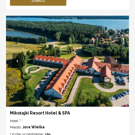
ZOBACZ
Mikołajki Resort Hotel & SPA
hotel ***
Miasto:
Jora Wielka
Liczba uczestników:
260