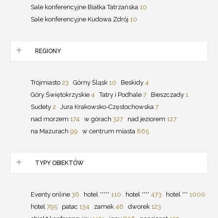
Sale konferencyjne Białka Tatrzańska
10
Sale konferencyjne Kudowa Zdrój
10
REGIONY
Trójmiasto
23
Górny Śląsk
10
Beskidy
4
Góry Świętokrzyskie
4
Tatry i Podhale
7
Bieszczady
1
Sudety
2
Jura Krakowsko-Częstochowska
7
nad morzem
174
w górach
327
nad jeziorem
127
na Mazurach
99
w centrum miasta
865
TYPY OBIEKTÓW
Eventy online
36
hotel *****
110
hotel ****
473
hotel ***
1000
hotel
795
pałac
134
zamek
46
dworek
123