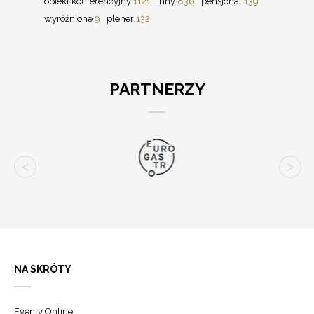
obiekt konferencyjny
1121
inny
836
pensjonat
139
wyróżnione
9
plener
132
PARTNERZY
NA SKRÓTY
Eventy Online