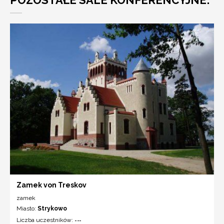
Zamek von Treskov
zamek
Miasto:
Strykowo
Liczba uczestników:
---