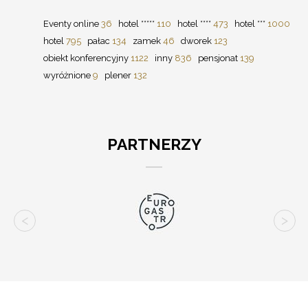
Eventy online
36
hotel *****
110
hotel ****
473
hotel ***
1000
hotel
795
pałac
134
zamek
46
dworek
123
obiekt konferencyjny
1122
inny
836
pensjonat
139
wyróżnione
9
plener
132
PARTNERZY