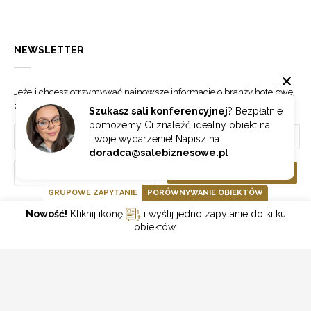
NEWSLETTER
Jeżeli chcesz otrzymywać najnowsze informacje o branży hotelowej
zapisz się do naszego newslettera.
Szukasz sali konferencyjnej
? Bezpłatnie
pomożemy Ci znaleźć idealny obiekt na
Twoje wydarzenie! Napisz na
doradca@salebiznesowe.pl
Wybierz
ZAPISZ SIĘ
GRUPOWE ZAPYTANIE
PORÓWNYWANIE OBIEKTÓW
Nowość!
Kliknij ikonę
i wyślij jedno zapytanie do kilku
GOONLINE.PL SPÓŁKA Z OGRANICZONĄ ODPOWIEDZIALNOŚCIĄ SP.K.
obiektów.
POLITYKA PRYWATNOŚCI
REGULAMIN