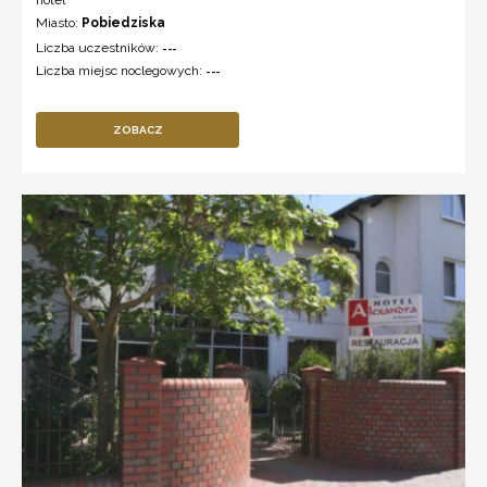
hotel ***
Miasto:
Pobiedziska
Liczba uczestników:
---
Liczba miejsc noclegowych:
---
ZOBACZ