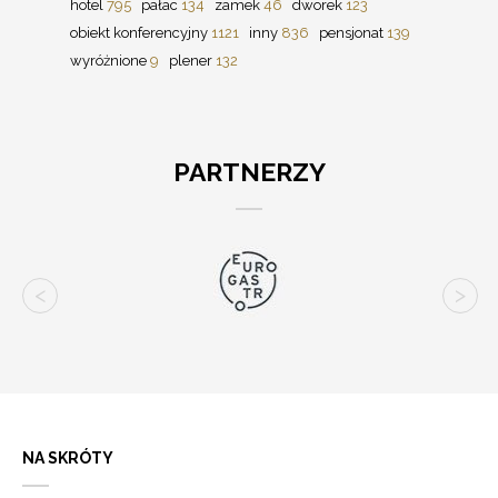
hotel
795
pałac
134
zamek
46
dworek
123
obiekt konferencyjny
1121
inny
836
pensjonat
139
wyróżnione
9
plener
132
PARTNERZY
NA SKRÓTY