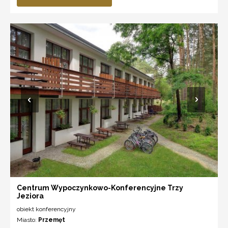
Centrum Wypoczynkowo-Konferencyjne Trzy
Jeziora
obiekt konferencyjny
Miasto:
Przemęt