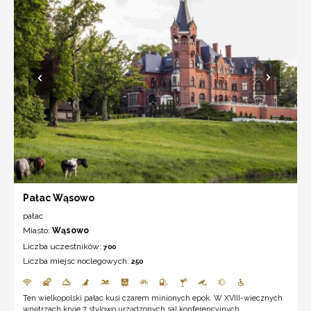
Pałac Wąsowo
pałac
Miasto:
Wąsowo
Liczba uczestników:
700
Liczba miejsc noclegowych:
250
Ten wielkopolski pałac kusi czarem minionych epok. W XVIII-wiecznych
wnętrzach kryje 7 stylowo urządzonych sal konferencyjnych.