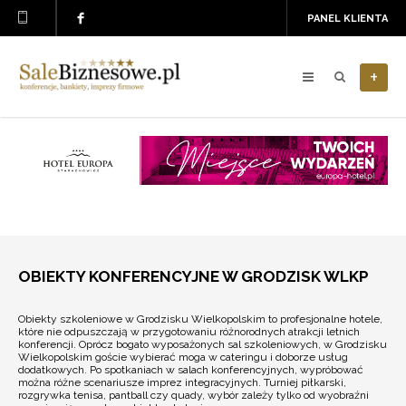
PANEL KLIENTA
+
OBIEKTY KONFERENCYJNE W GRODZISK WLKP
Obiekty szkoleniowe w Grodzisku Wielkopolskim to profesjonalne hotele,
które nie odpuszczają w przygotowaniu różnorodnych atrakcji letnich
konferencji. Oprócz bogato wyposażonych sal szkoleniowych, w Grodzisku
Wielkopolskim goście wybierać moga w cateringu i doborze usług
dodatkowych. Po spotkaniach w salach konferencyjnych, wypróbować
można różne scenariusze imprez integracyjnych. Turniej piłkarski,
rozgrywka tenisa, pantball czy quady, wybór zależy tylko od wyobraźni