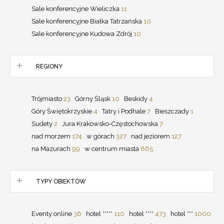
Sale konferencyjne Wieliczka
11
Sale konferencyjne Białka Tatrzańska
10
Sale konferencyjne Kudowa Zdrój
10
REGIONY
Trójmiasto
23
Górny Śląsk
10
Beskidy
4
Góry Świętokrzyskie
4
Tatry i Podhale
7
Bieszczady
1
Sudety
2
Jura Krakowsko-Częstochowska
7
nad morzem
174
w górach
327
nad jeziorem
127
na Mazurach
99
w centrum miasta
865
TYPY OBIEKTÓW
Eventy online
36
hotel *****
110
hotel ****
473
hotel ***
1000