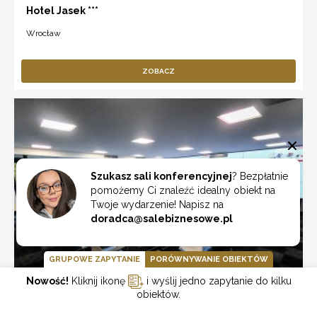
Hotel Jasek ***
Wrocław
ZOBACZ
Szukasz sali konferencyjnej
? Bezpłatnie
pomożemy Ci znaleźć idealny obiekt na
Twoje wydarzenie! Napisz na
doradca@salebiznesowe.pl
GRUPOWE ZAPYTANIE
PORÓWNYWANIE OBIEKTÓW
Nowość!
Kliknij ikonę
i wyślij jedno zapytanie do kilku
obiektów.