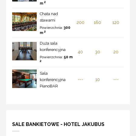
2
m
Chata nad
stawami
200
160
120
Powierzchnia:
300
2
m
Duża sala
konferencyjna
40
30
20
Powierzchnia:
50 m
2
Sala
---
10
---
konferencyjna
PianoBAR
SALE BANKIETOWE - HOTEL JAKUBUS