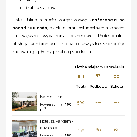
Rzutnik slajdów.
Hotel Jakubus może zorganizować
konferencje na
ponad 400 osób,
dzięki czemu jest idealnym miejscem
na większe wydarzenia biznesowe. Profesjonalna
obsługa konferencyjna zadba o wszystkie szczegóły,
zapewniając płynny przebieg spotkania.
Liczba miejsc w ustawieniu
Teatr
Podkowa
Szkoła
Namiot Letni
500
---
---
Powierzchnia:
900
2
m
Hotel za Parkiem -
duża sala
150
80
60
Powierzchnia:
200