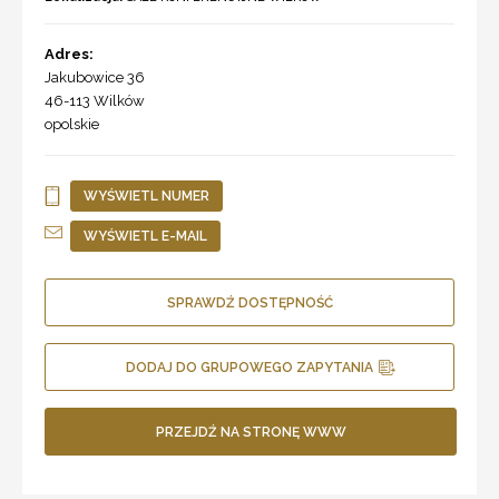
Adres:
Jakubowice 36
46-113
Wilków
opolskie
WYŚWIETL NUMER
WYŚWIETL E-MAIL
SPRAWDŹ DOSTĘPNOŚĆ
DODAJ DO GRUPOWEGO ZAPYTANIA
PRZEJDŹ NA STRONĘ WWW