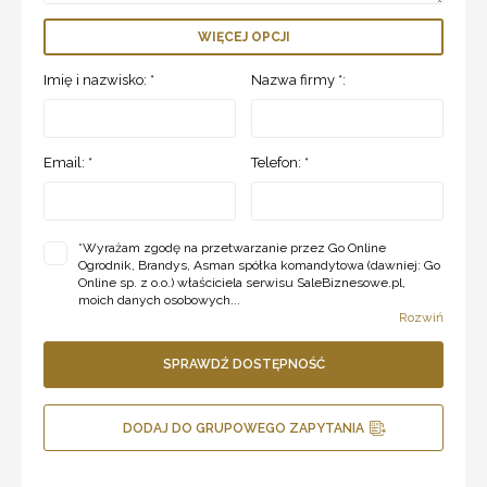
WIĘCEJ OPCJI
Imię i nazwisko: *
Nazwa firmy *:
Email: *
Telefon: *
*
Wyrażam zgodę na przetwarzanie przez Go Online
Ogrodnik, Brandys, Asman spółka komandytowa (dawniej: Go
Online sp. z o.o.) właściciela serwisu SaleBiznesowe.pl,
moich danych osobowych...
Rozwiń
SPRAWDŹ DOSTĘPNOŚĆ
DODAJ DO GRUPOWEGO ZAPYTANIA