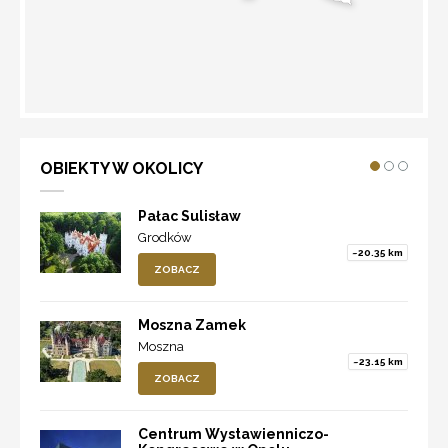
WYZNACZ TRASĘ
OBIEKTY W OKOLICY
Pałac Sulisław
Grodków
~20.35 km
ZOBACZ
Moszna Zamek
Moszna
~23.15 km
ZOBACZ
Centrum Wystawienniczo-