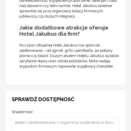
bankietowe oraz wyjątkowe przestrzenie, takie jak Chata
nad stawami czy letni namiot. Hotel Jakubus świetnie
sprawdza się przy organizacji kolacji firmowych,
jubileuszy czy dużych integracji.
Jakie dodatkowe atrakcje oferuje
Hotel Jakubus dla firm?
Po części oficjalnej Hotel Jakubus ma sporo do
zaoferowania – od ognisk, grilli i paintballa, po pokazy
piwne czy bilard. Dużym atutem Hotelu Jakubus są także
zarybione stawy oraz szkoła jeździecka, które nadają
wyjazdom firmowym naprawdę wyjątkowy charakter.
SPRAWDŹ DOSTĘPNOSĆ
Wiadomość: