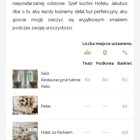
niepowtarzalnej odsłonie. Szef kuchni Hotelu Jakubus
dba o to, aby każdy kulinarny detal był perfekcyjny, aby
goście mogli cieszyć się wyjątkowym smakiem
podczas swojej uroczystości..
Liczba miejscw ustawieniu
Teatr
Podkowa
Bankiet
Sala
60
60
60
Restauracyjna+Letnie
Patio
---
---
40
Pałac
---
---
130
Hotel za Parkiem