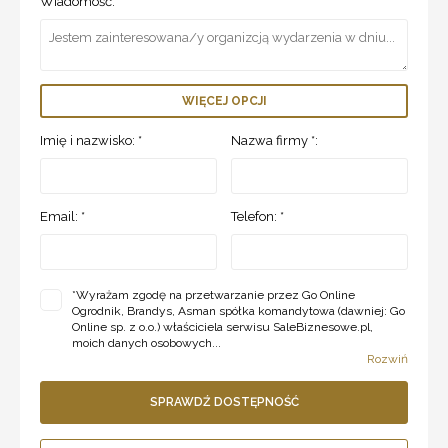
Wiadomość:
WIĘCEJ OPCJI
Imię i nazwisko: *
Nazwa firmy *:
Email: *
Telefon: *
*
Wyrażam zgodę na przetwarzanie przez Go Online
Ogrodnik, Brandys, Asman spółka komandytowa (dawniej: Go
Online sp. z o.o.) właściciela serwisu SaleBiznesowe.pl,
moich danych osobowych...
Rozwiń
SPRAWDŹ DOSTĘPNOŚĆ