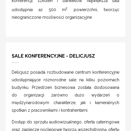
konferencji, szkoleń i bankietów. Największa sala
2
udostępnia aż 500 m
powierzchni, tworząc
nieograniczone możliwości organizacyjne.
SALE KONFERENCYJNE - DELICJUSZ
Delicjusz posiada rozbudowane centrum konferencyjne
udostępniające różnorodne sale na kilku poziomach
budynku. Przestrzeń biznesowa została dostosowana
do organizacji zarówno dużo wydarzeń o
międzynarodowym charakterze, jak i kameralnych
spotkań z pracownikami i kontrahentami.
Dostęp do sprzętu audiowizualnego, oferta cateringowa
oraz zaplecze noclegowe tworzą wszechstronną ofertę