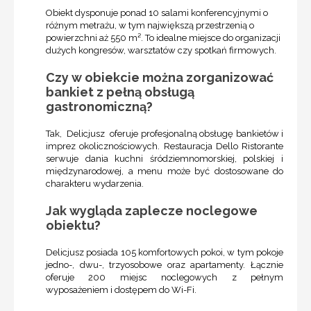
Obiekt dysponuje ponad 10 salami konferencyjnymi o
różnym metrażu, w tym największą przestrzenią o
powierzchni aż 550 m². To idealne miejsce do organizacji
dużych kongresów, warsztatów czy spotkań firmowych.
Czy w obiekcie można zorganizować
bankiet z pełną obsługą
gastronomiczną?
Tak, Delicjusz oferuje profesjonalną obsługę bankietów i
imprez okolicznościowych. Restauracja Dello Ristorante
serwuje dania kuchni śródziemnomorskiej, polskiej i
międzynarodowej, a menu może być dostosowane do
charakteru wydarzenia.
Jak wygląda zaplecze noclegowe
obiektu?
Delicjusz posiada 105 komfortowych pokoi, w tym pokoje
jedno-, dwu-, trzyosobowe oraz apartamenty. Łącznie
oferuje 200 miejsc noclegowych z pełnym
wyposażeniem i dostępem do Wi-Fi.