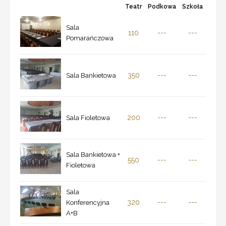
Teatr
Podkowa
Szkoła
Sala
110
---
---
Pomarańczowa
350
---
---
Sala Bankietowa
200
---
---
Sala Fioletowa
Sala Bankietowa +
550
---
---
Fioletowa
Sala
320
---
---
Konferencyjna
A+B