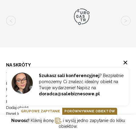
NA SKRÓTY
Szukasz sali konferencyjnej
? Bezpłatnie
pomożemy Ci znaleźć idealny obiekt na
Eventy Online
Twoje wydarzenie! Napisz na
Partnerzy
doradca@salebiznesowe.pl
Aktualności
Blog
Dodaj obiekt
GRUPOWE ZAPYTANIE
PORÓWNYWANIE OBIEKTÓW
Panel klienta
Usługi Mice
Nowość!
Kliknij ikonę
i wyślij jedno zapytanie do kilku
Sieci hoteli
obiektów.
Porównaj obiekty