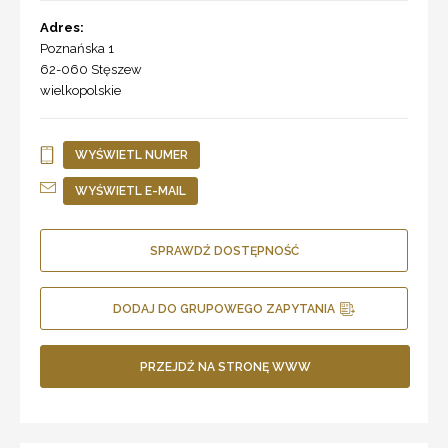
Adres:
Poznańska 1
62-060
Stęszew
wielkopolskie
WYŚWIETL NUMER
WYŚWIETL E-MAIL
SPRAWDŹ DOSTĘPNOŚĆ
DODAJ DO GRUPOWEGO ZAPYTANIA
PRZEJDŹ NA STRONĘ WWW