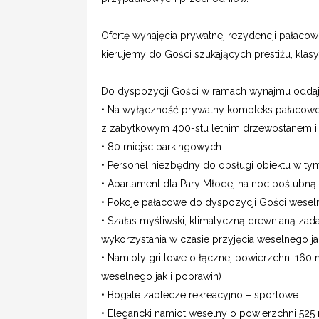
Ofertę wynajęcia prywatnej rezydencji pała
kierujemy do Gości szukających prestiżu, klas
Do dyspozycji Gości w ramach wynajmu odda
• Na wyłączność prywatny kompleks pałacowo 
z zabytkowym 400-stu letnim drzewostanem i
• 80 miejsc parkingowych
• Personel niezbędny do obsługi obiektu w ty
• Apartament dla Pary Młodej na noc poślubną
• Pokoje pałacowe do dyspozycji Gości wese
• Szałas myśliwski, klimatyczną drewnianą z
wykorzystania w czasie przyjęcia weselnego ja
• Namioty grillowe o łącznej powierzchni 160
weselnego jak i poprawin)
• Bogate zaplecze rekreacyjno – sportowe
• Elegancki namiot weselny o powierzchni 52