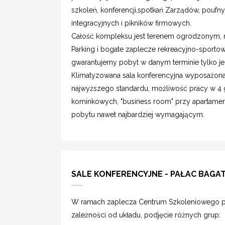
szkoleń, konferencji,spotkań Zarządów, poufn
integracyjnych i pikników firmowych.
Całość kompleksu jest terenem ogrodzonym, 
Parking i bogate zaplecze rekreacyjno-sportow
gwarantujemy pobyt w danym terminie tylko je
Klimatyzowana sala konferencyjna wyposażona 
najwyższego standardu, możliwość pracy w 4 
kominkowych, "business room" przy apartamen
pobytu nawet najbardziej wymagającym.
SALE KONFERENCYJNE - PAŁAC BAGA
W ramach zaplecza Centrum Szkoleniowego pr
zależności od układu, podjęcie różnych grup: