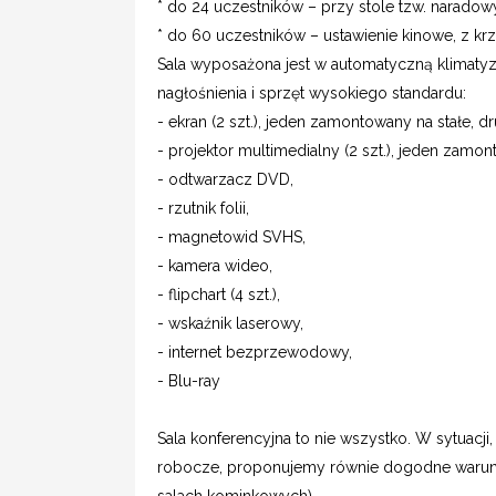
* do 24 uczestników – przy stole tzw. narado
* do 60 uczestników – ustawienie kinowe, z krz
Sala wyposażona jest w automatyczną klimatyz
nagłośnienia i sprzęt wysokiego standardu:
- ekran (2 szt.), jeden zamontowany na stałe, d
- projektor multimedialny (2 szt.), jeden zamon
- odtwarzacz DVD,
- rzutnik folii,
- magnetowid SVHS,
- kamera wideo,
- flipchart (4 szt.),
- wskaźnik laserowy,
- internet bezprzewodowy,
- Blu-ray
Sala konferencyjna to nie wszystko. W sytuacj
robocze, proponujemy równie dogodne warunki