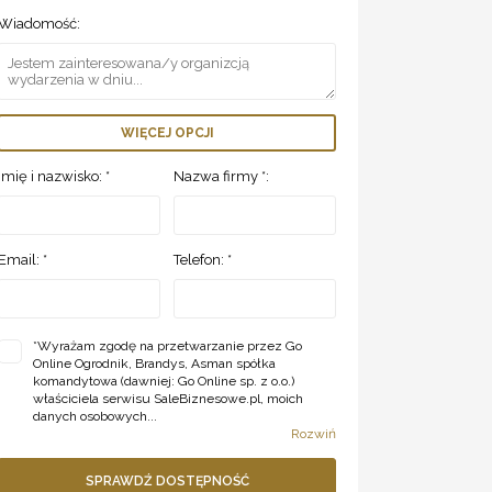
Wiadomość:
WIĘCEJ OPCJI
Imię i nazwisko: *
Nazwa firmy *:
Email: *
Telefon: *
*
Wyrażam zgodę na przetwarzanie przez Go
Online Ogrodnik, Brandys, Asman spółka
komandytowa (dawniej: Go Online sp. z o.o.)
właściciela serwisu SaleBiznesowe.pl, moich
danych osobowych...
Rozwiń
SPRAWDŹ DOSTĘPNOŚĆ