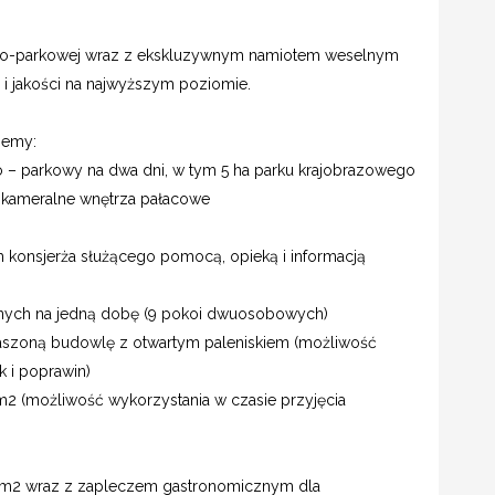
cowo-parkowej wraz z ekskluzywnym namiotem weselnym
y i jakości na najwyższym poziomie.
jemy:
– parkowy na dwa dni, w tym 5 ha parku krajobrazowego
 kameralne wnętrza pałacowe
m konsjerża służącego pomocą, opieką i informacją
lnych na jedną dobę (9 pokoi dwuosobowych)
adaszoną budowlę z otwartym paleniskiem (możliwość
k i poprawin)
 m2 (możliwość wykorzystania w czasie przyjęcia
5 m2 wraz z zapleczem gastronomicznym dla