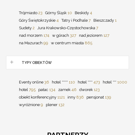
Trójmiasto
23
Górny Śląsk
10
Beskidy
4
Góry Świętokrzyskie
4
Tatry i Podhale
7
Bieszczady
1
Sudety
2
Jura Krakowsko-Częstochowska
7
nad morzem
174
w górach
327
nad jeziorem
127
na Mazurach
99
w centrum miasta
865
TYPY OBIEKTÓW
Eventy online
36
hotel *****
110
hotel ****
473
hotel ***
1000
hotel
795
pałac
134
zamek
46
dworek
123
obiekt konferencyjny
1121
inny
836
pensjonat
139
wyróżnione
9
plener
132
PARTNERZY