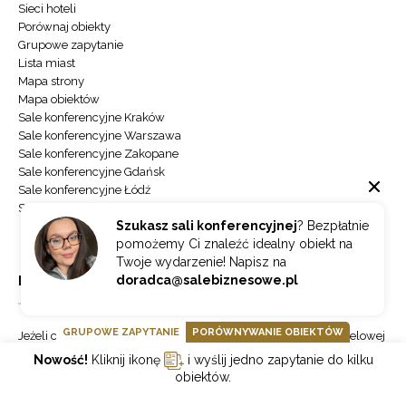
Sieci hoteli
Porównaj obiekty
Grupowe zapytanie
Lista miast
Mapa strony
Mapa obiektów
Sale konferencyjne Kraków
Sale konferencyjne Warszawa
Sale konferencyjne Zakopane
Sale konferencyjne Gdańsk
Sale konferencyjne Łódź
Sale konferencyjne Wrocław
Szukasz sali konferencyjnej
? Bezpłatnie
pomożemy Ci znaleźć idealny obiekt na
Twoje wydarzenie! Napisz na
doradca@salebiznesowe.pl
NEWSLETTER
GRUPOWE ZAPYTANIE
PORÓWNYWANIE OBIEKTÓW
Jeżeli chcesz otrzymywać najnowsze informacje o branży hotelowej
zapisz się do naszego newslettera.
Nowość!
Kliknij ikonę
i wyślij jedno zapytanie do kilku
obiektów.