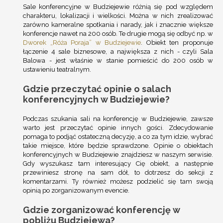
Sale konferencyjne w Budziejewie różnią się pod względem
charakteru, lokalizacji i wielkości. Można w nich zrealizować
zarówno kameralne spotkania i narady, jak i znacznie większe
konferencje nawet na 200 osób. Te drugie mogą się odbyć np. w
Dworek „Róża Poraja” w Budziejewie
. Obiekt ten proponuje
łączenie 4 sale biznesowe, a największa z nich - czyli Sala
Balowa - jest właśnie w stanie pomieścić do 200 osób w
ustawieniu teatralnym.
Gdzie przeczytać opinie o salach
konferencyjnych w Budziejewie?
Podczas szukania sali na konferencję w Budziejewie, zawsze
warto jest przeczytać opinie innych gości. Zdecydowanie
pomaga to podjąć ostateczną decyzję, a co za tym idzie, wybrać
takie miejsce, które będzie sprawdzone. Opinie o obiektach
konferencyjnych w Budziejewie znajdziesz w naszym serwisie.
Gdy wyszukasz tam interesujący Cię obiekt, a następnie
przewiniesz stronę na sam dół, to dotrzesz do sekcji z
komentarzami. Ty również możesz podzielić się tam swoją
opinią po zorganizowanym evencie.
Gdzie zorganizować konferencję w
pobliżu Budziejewa?