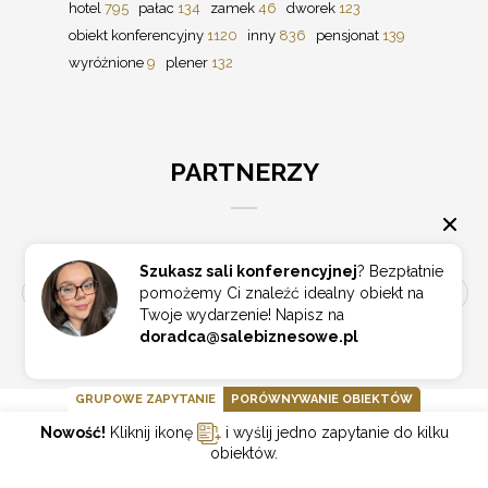
hotel
795
pałac
134
zamek
46
dworek
123
obiekt konferencyjny
1120
inny
836
pensjonat
139
wyróżnione
9
plener
132
PARTNERZY
Szukasz sali konferencyjnej
? Bezpłatnie
pomożemy Ci znaleźć idealny obiekt na
Twoje wydarzenie! Napisz na
doradca@salebiznesowe.pl
GRUPOWE ZAPYTANIE
PORÓWNYWANIE OBIEKTÓW
Nowość!
Kliknij ikonę
i wyślij jedno zapytanie do kilku
NA SKRÓTY
obiektów.