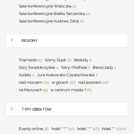
Sale konferencyjne Wieliczka
11
Sale konferencyjne Białka Tatrzańska
10
Sale konferencyjne Kudowa Zdrój
10
REGIONY
Trójmiasto
23
Górny Śląsk
10
Beskidy
4
Góry Świętokrzyskie
4
Tatry i Podhale
7
Bieszczady
1
Sudety
2
Jura Krakowsko-Częstochowska
7
nad morzem
174
w górach
327
nad jeziorem
127
na Mazurach
99
w centrum miasta
865
TYPY OBIEKTÓW
Eventy online
36
hotel *****
110
hotel ****
473
hotel ***
1000