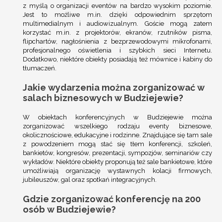
z myślą o organizacji eventów na bardzo wysokim poziomie.
Jest to możliwe m.in. dzięki odpowiednim sprzętom
multimedialnym i audiowizualnym. Goście mogą zatem
korzystać m.in. z projektorów, ekranów, rzutników pisma,
flipchartów, nagłośnienia z bezprzewodowymi mikrofonami,
profesjonalnego oświetlenia i szybkich sieci Internetu.
Dodatkowo, niektóre obiekty posiadają też mównice i kabiny do
tłumaczeń.
Jakie wydarzenia można zorganizować w
salach biznesowych w Budziejewie?
W obiektach konferencyjnych w Budziejewie można
zorganizować wszelkiego rodzaju eventy biznesowe,
okolicznościowe, edukacyjne i rodzinne. Znajdujące się tam sale
z powodzeniem mogą stać się tłem konferencji, szkoleń,
bankietów, kongresów, prezentacji, sympozjów, seminariów czy
wykładów. Niektóre obiekty proponują też sale bankietowe, które
umożliwiają organizację wystawnych kolacji firmowych,
jubileuszów, gal oraz spotkań integracyjnych.
Gdzie zorganizować konferencję na 200
osób w Budziejewie?