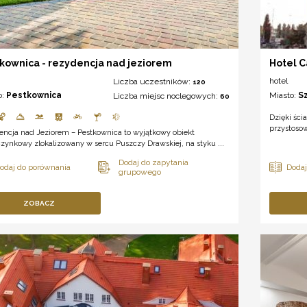
kownica - rezydencja nad jeziorem
Hotel 
hotel
Liczba uczestników:
120
o:
Pestkownica
Miasto:
S
Liczba miejsc noclegowych:
60
Dzięki śc
przystoso
encja nad Jeziorem – Pestkownica to wyjątkowy obiekt
ynkowy zlokalizowany w sercu Puszczy Drawskiej, na styku ...
ZOBACZ