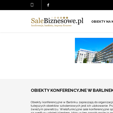
OBIEKTY NA 
OBIEKTY KONFERENCYJNE W BARLINE
Obiekty konferencyjne w Barlinku zapraszają do organizacj
tutejszych obiektów szkoleniowych jest ich ulokowanie. Pr
świeżym powietrzu. Wielofunkcyjne sale konferencyjne spr
są według ustaleń klientem, który w ten sposób może ją i