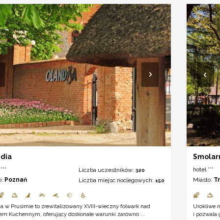
dia
Smolarn
***
hotel ***
Liczba uczestników:
320
o:
Poznań
Miasto:
T
Liczba miejsc noclegowych:
150
a w Prusimie to zrewitalizowany XVIII-wieczny folwark nad
Urokliwe m
rem Kuchennym, oferujący doskonałe warunki zarówno ...
i pozwala