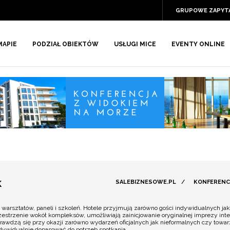
GRUPOWE ZAPYT
MAPIE
PODZIAŁ OBIEKTÓW
USŁUGI MICE
EVENTY ONLINE
K
SALEBIZNESOWE.PL
/
KONFERENC
i warsztatów, paneli i szkoleń. Hotele przyjmują zarówno gości indywidualnych j
zestrzenie wokół kompleksów, umożliwiają zainicjowanie oryginalnej imprezy inte
awdzą się przy okazji zarówno wydarzeń oficjalnych jak nieformalnych czy tow
ndywidualnie dopasować do potrzeb spotkania.