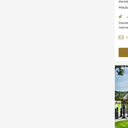
dwor
Miast
Dworek
niemi