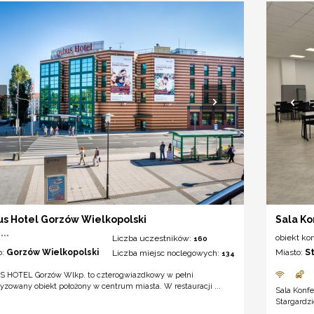
s Hotel Gorzów Wielkopolski
Sala K
***
obiekt ko
Liczba uczestników:
160
o:
Gorzów Wielkopolski
Miasto:
S
Liczba miejsc noclegowych:
134
 HOTEL Gorzów Wlkp. to czterogwiazdkowy w pełni
yzowany obiekt położony w centrum miasta. W restauracji ...
Sala Konf
Stargardzi