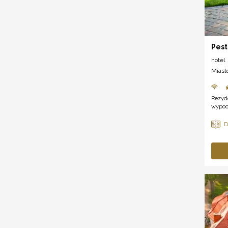
Pest
hotel
Miast
Rezyd
wypocz