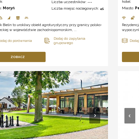
ek
hotel
Liczba uczestników:
---
o:
Moryń
Miasto:
P
Liczba miejsc noclegowych:
45
 Bielin to urokliwy obiekt agroturystyczny przy granicy polsko-
Rezydencj
eckiej w województwie zachodniopomorskim, ...
wypoczynko
ZOBACZ