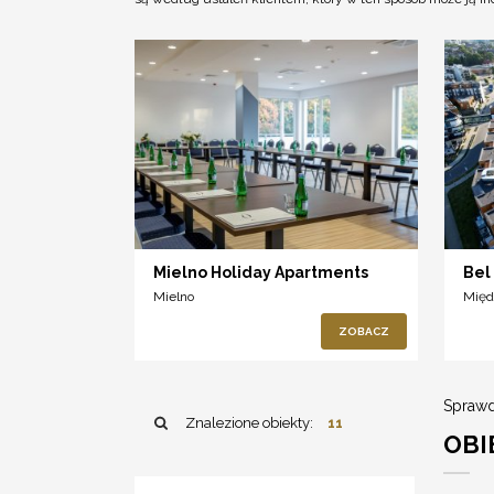
Mielno Holiday Apartments
Bel
Mielno
Międ
ZOBACZ
Sprawd
Znalezione obiekty:
11
OBI