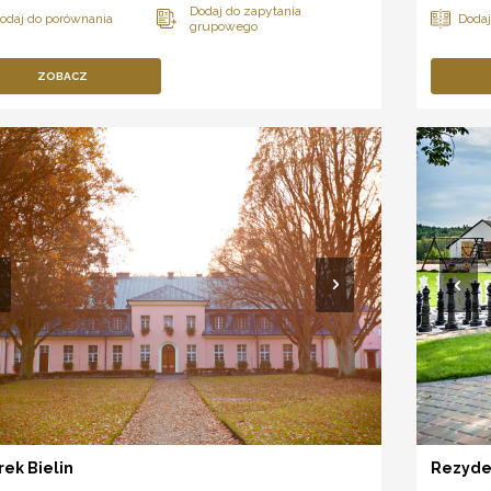
ZOBACZ
ek Bielin
Rezyden