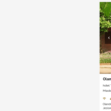
Olan
hotel *
Miast
Olandi
Jezio