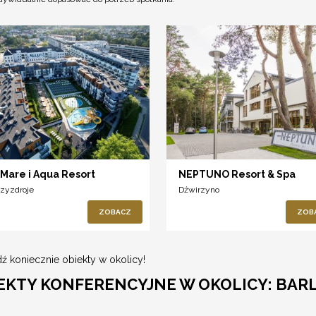
 Mare i Aqua Resort
NEPTUNO Resort & Spa
zyzdroje
Dźwirzyno
ZOBACZ
ZOB
ź koniecznie obiekty w okolicy!
EKTY KONFERENCYJNE W OKOLICY: BAR