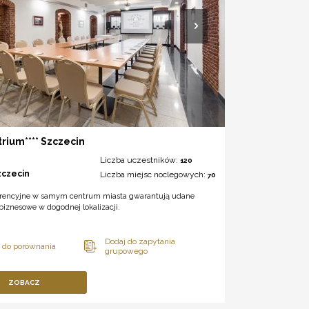
trium**** Szczecin
Liczba uczestników:
120
zczecin
Liczba miejsc noclegowych:
70
erencyjne w samym centrum miasta gwarantują udane
biznesowe w dogodnej lokalizacji.
ZOBACZ