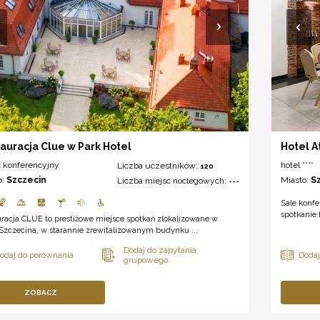
auracja Clue w Park Hotel
Hotel A
t konferencyjny
hotel ****
Liczba uczestników:
120
o:
Szczecin
Miasto:
S
Liczba miejsc noclegowych:
---
Sale konf
spotkanie 
racja CLUE to prestiżowe miejsce spotkań zlokalizowane w
Szczecina, w starannie zrewitalizowanym budynku ...
ZOBACZ