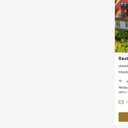
Rest
obiek
Miast
Restau
sercu 