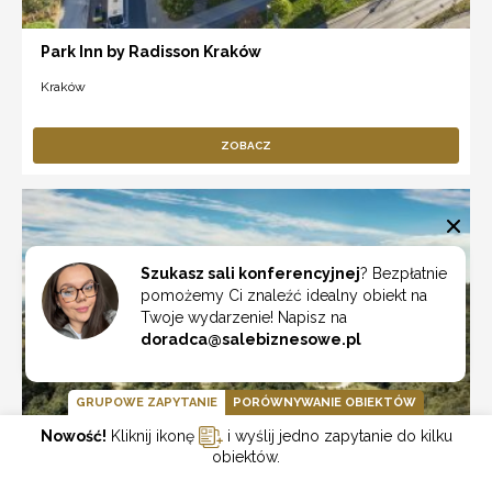
Park Inn by Radisson Kraków
Kraków
ZOBACZ
Szukasz sali konferencyjnej
? Bezpłatnie
pomożemy Ci znaleźć idealny obiekt na
Twoje wydarzenie! Napisz na
doradca@salebiznesowe.pl
GRUPOWE ZAPYTANIE
PORÓWNYWANIE OBIEKTÓW
Nowość!
Kliknij ikonę
i wyślij jedno zapytanie do kilku
obiektów.