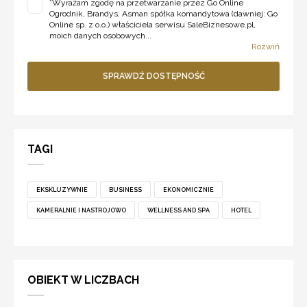
*
Wyrażam zgodę na przetwarzanie przez Go Online
Ogrodnik, Brandys, Asman spółka komandytowa (dawniej: Go
Online sp. z o.o.) właściciela serwisu SaleBiznesowe.pl,
moich danych osobowych...
Rozwiń
SPRAWDŹ DOSTĘPNOŚĆ
TAGI
EKSKLUZYWNIE
BUSINESS
EKONOMICZNIE
KAMERALNIE I NASTROJOWO
WELLNESS AND SPA
HOTEL
OBIEKT W LICZBACH