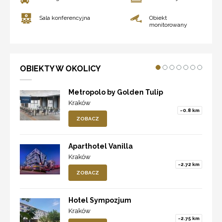
Sala konferencyjna
Obiekt
monitorowany
OBIEKTY W OKOLICY
Metropolo by Golden Tulip
Kraków
~0.8 km
ZOBACZ
Aparthotel Vanilla
Kraków
~2.72 km
ZOBACZ
Hotel Sympozjum
Kraków
~2.75 km