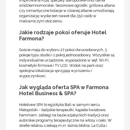
inspirowaną Azją, specjały staropolskie oraz dania
śródziemnomorskie. Sezonowe ogródki, grillowa altana
czy romantyczne kolacje w różanej altanie umożliwiają
organizację wydarzeń nawet dla 350 osób w
malowniczym otoczeniu.
Jakie rodzaje pokoi oferuje Hotel
Farmona?
Goście mają do wyboru 27 pokoi dwuosobowych, 3
pokoje typu studio i 1 pokój jednoosobowy. Wszystkie są
indywidualnie urządzone, wyposażone w sejf, Wi-Fi,
kosmetyki firmowe i TV LCD. Widok na park oraz
spokojna lokalizacja sprzyjają wyciszeniu i
wypoczynkowi.
Jak wygląda oferta SPA w Farmona
Hotel Business & SPA?
Hotelowe SPA to egzotyka Bali w samym sercu
Małopolski – balijskie terapeutki, kąpiele kwiatowe,
hammam, zabiegi na bazie azjatyckich tradycji oraz
autorskie programy terapeutyczne na włosy i ciało. W
strefie relaksu czekają m.in. łaźnia błotna, La Culla i