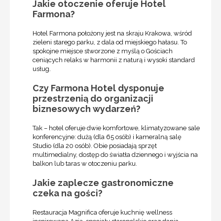
Jakie otoczenie oferuje Hotel
Farmona?
Hotel Farmona położony jest na skraju Krakowa, wśród
zieleni starego parku, z dala od miejskiego hałasu. To
spokojne miejsce stworzone z myślą o Gościach
ceniących relaks w harmonii z naturą i wysoki standard
usług.
Czy Farmona Hotel dysponuje
przestrzenią do organizacji
biznesowych wydarzeń?
Tak – hotel oferuje dwie komfortowe, klimatyzowane sale
konferencyjne: dużą (dla 65 osób) i kameralną salę
Studio (dla 20 osób). Obie posiadają sprzęt
multimedialny, dostęp do światła dziennego i wyjścia na
balkon lub taras w otoczeniu parku.
Jakie zaplecze gastronomiczne
czeka na gości?
Restauracja Magnifica oferuje kuchnię wellness