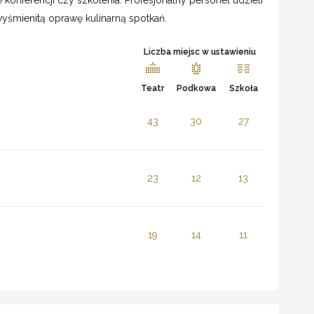
 konferencji czy szkolenia. Profesjonalny personel udzieli
yśmienitą oprawę kulinarną spotkań.
Liczba miejsc w ustawieniu
Teatr
Podkowa
Szkoła
43
30
27
23
12
13
19
14
11