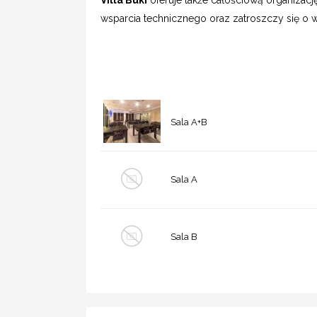
Villa Buki
oferuje także całościową organizację
wsparcia technicznego oraz zatroszczy się o w
Sala A+B
Sala A
Sala B