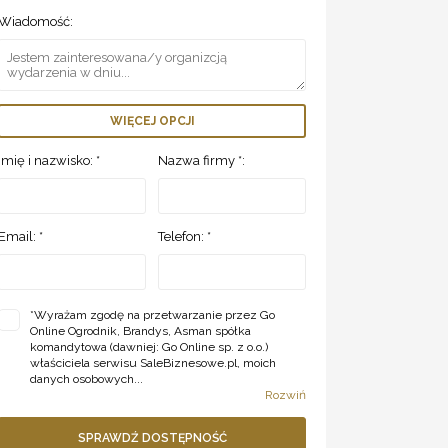
Wiadomość:
WIĘCEJ OPCJI
Imię i nazwisko: *
Nazwa firmy *:
Email: *
Telefon: *
*
Wyrażam zgodę na przetwarzanie przez Go
Online Ogrodnik, Brandys, Asman spółka
komandytowa (dawniej: Go Online sp. z o.o.)
właściciela serwisu SaleBiznesowe.pl, moich
danych osobowych...
Rozwiń
SPRAWDŹ DOSTĘPNOŚĆ