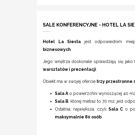
SALE KONFERENCYJNE - HOTEL LA SI
Hotel La Siesta
jest odpowiednim mie
biznesowych
.
Jego wnętrza doskonale sprawdzają się jako 
warsztatów i prezentacji
.
Obiekt ma w swojej ofercie
trzy przestronne 
Sala A
o powierzchni wynoszącej 40 m2
Sala B
, której metraż to 70 m2, jest odp
Ostatnia, największa, czyli
Sala C
o pow
maksymalnie 80 osób
.