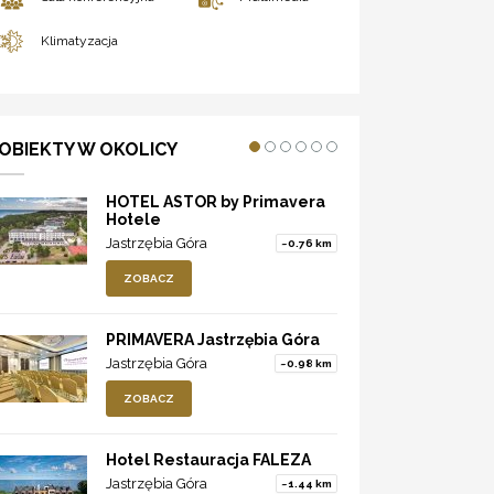
Klimatyzacja
OBIEKTY W OKOLICY
HOTEL ASTOR by Primavera
Hotele
Jastrzębia Góra
~0.76 km
ZOBACZ
PRIMAVERA Jastrzębia Góra
Jastrzębia Góra
~0.98 km
ZOBACZ
Hotel Restauracja FALEZA
Jastrzębia Góra
~1.44 km