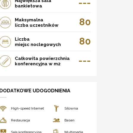
---
Największa sala
bankietowa
80
Maksymalna
liczba uczestników
80
Liczba
miejsc noclegowych
---
Całkowita powierzchnia
konferencyjna w m2
DODATKOWE UDOGODNIENIA
High-speed Internet
Siłownia
Restauracja
Basen
Sala konferencyjna
Multimedia