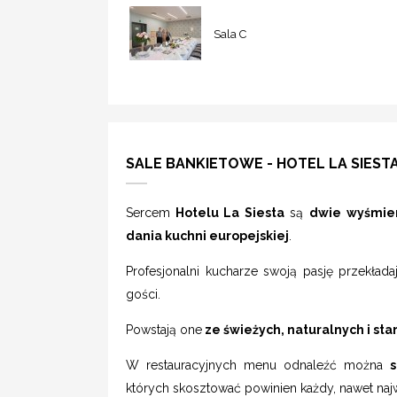
Sala C
SALE BANKIETOWE - HOTEL LA SIEST
Sercem
Hotelu La Siesta
są
dwie wyśmien
dania kuchni europejskiej
.
Profesjonalni kucharze swoją pasję przekład
gości.
Powstają one
ze świeżych, naturalnych i s
W restauracyjnych menu odnaleźć można
s
których skosztować powinien każdy, nawet naj