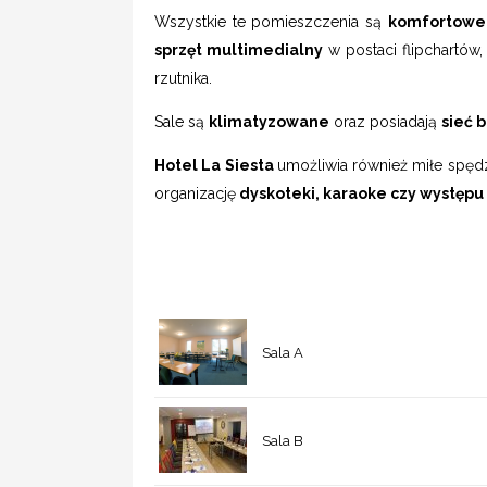
Wszystkie te pomieszczenia są
komfortowe
sprzęt multimedialny
w postaci flipchartów
rzutnika.
Sale są
klimatyzowane
oraz posiadają
sieć 
Hotel La Siesta
umożliwia również miłe spędz
organizację
dyskoteki, karaoke czy występu
Sala A
Sala B