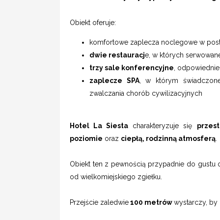
Obiekt oferuje:
komfortowe zaplecza noclegowe w pos
dwie restauracj
e, w których serwowane 
trzy sale konferencyjne
, odpowiednie 
zaplecze SPA
, w którym świadczone s
zwalczania chorób cywilizacyjnych
Hotel La Siesta
charakteryzuje się
przes
poziomie
oraz
ciepłą, rodzinną atmosferą
.
Obiekt ten z pewnością przypadnie do gustu os
od wielkomiejskiego zgiełku.
Przejście zaledwie
100 metrów
wystarczy, by 