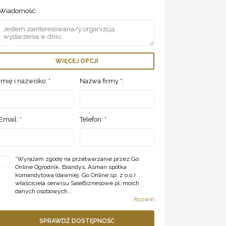
Wiadomość:
WIĘCEJ OPCJI
Imię i nazwisko: *
Nazwa firmy *:
Email: *
Telefon: *
*
Wyrażam zgodę na przetwarzanie przez Go
Online Ogrodnik, Brandys, Asman spółka
komandytowa (dawniej: Go Online sp. z o.o.)
właściciela serwisu SaleBiznesowe.pl, moich
danych osobowych...
Rozwiń
SPRAWDŹ DOSTĘPNOŚĆ