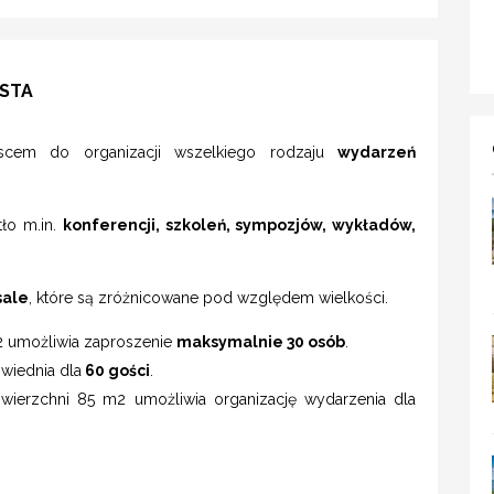
ESTA
jscem do organizacji wszelkiego rodzaju
wydarzeń
tło m.in.
konferencji, szkoleń, sympozjów, wykładów,
sale
, które są zróżnicowane pod względem wielkości.
 umożliwia zaproszenie
maksymalnie 30 osób
.
owiednia dla
60 gości
.
ierzchni 85 m2 umożliwia organizację wydarzenia dla