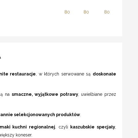
80
80
80
A
ite restauracje
, w których serwowane są
doskonałe
ają na
smaczne, wyjątkowe potrawy
, uwielbiane przez
tarannie selekcjonowanych produktów
.
maki kuchni regionalnej
, czyli
kaszubskie specjały
,
większy koneser.