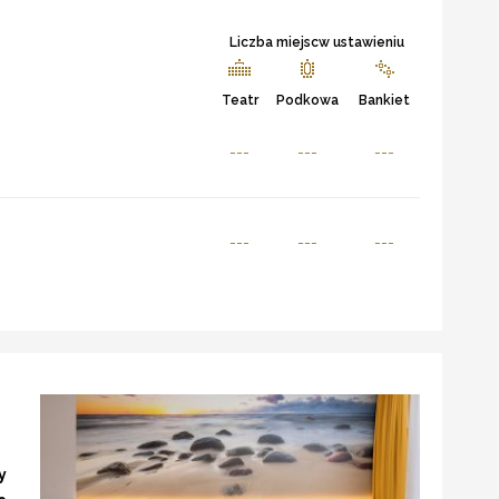
Liczba miejscw ustawieniu
Teatr
Podkowa
Bankiet
---
---
---
---
---
---
y