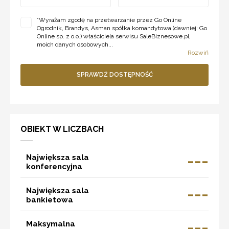
*
Wyrażam zgodę na przetwarzanie przez Go Online
Ogrodnik, Brandys, Asman spółka komandytowa (dawniej: Go
Online sp. z o.o.) właściciela serwisu SaleBiznesowe.pl,
moich danych osobowych...
Rozwiń
SPRAWDŹ DOSTĘPNOŚĆ
OBIEKT W LICZBACH
---
Największa sala
konferencyjna
---
Największa sala
bankietowa
---
Maksymalna