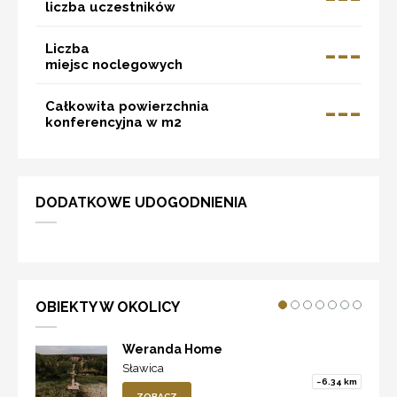
liczba uczestników
---
Liczba
miejsc noclegowych
---
Całkowita powierzchnia
konferencyjna w m2
DODATKOWE UDOGODNIENIA
OBIEKTY W OKOLICY
Weranda Home
Sławica
~6.34 km
ZOBACZ