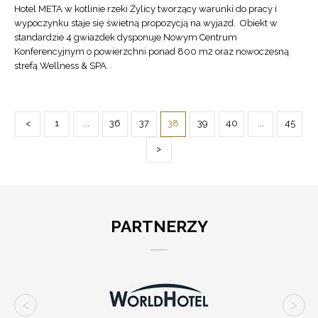
Hotel META w kotlinie rzeki Żylicy tworzący warunki do pracy i
wypoczynku staje się świetną propozycją na wyjazd. Obiekt w
standardzie 4 gwiazdek dysponuje Nowym Centrum
Konferencyjnym o powierzchni ponad 800 m2 oraz nowoczesną
strefą Wellness & SPA.
<
1
...
36
37
38
39
40
...
45
>
PARTNERZY