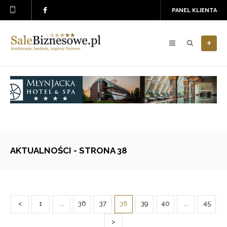
PANEL KLIENTA
+
AKTUALNOŚCI - STRONA 38
<
1
...
36
37
38
39
40
...
45
>