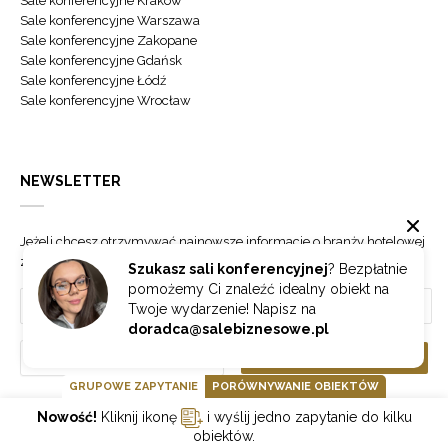
Sale konferencyjne Kraków
Sale konferencyjne Warszawa
Sale konferencyjne Zakopane
Sale konferencyjne Gdańsk
Sale konferencyjne Łódź
Sale konferencyjne Wrocław
NEWSLETTER
Jeżeli chcesz otrzymywać najnowsze informacje o branży hotelowej
zapisz się do naszego newslettera.
Szukasz sali konferencyjnej
? Bezpłatnie
pomożemy Ci znaleźć idealny obiekt na
Twoje wydarzenie! Napisz na
doradca@salebiznesowe.pl
Wybierz
ZAPISZ SIĘ
GRUPOWE ZAPYTANIE
PORÓWNYWANIE OBIEKTÓW
Nowość!
Kliknij ikonę
i wyślij jedno zapytanie do kilku
GOONLINE.PL SPÓŁKA Z OGRANICZONĄ ODPOWIEDZIALNOŚCIĄ SP.K.
obiektów.