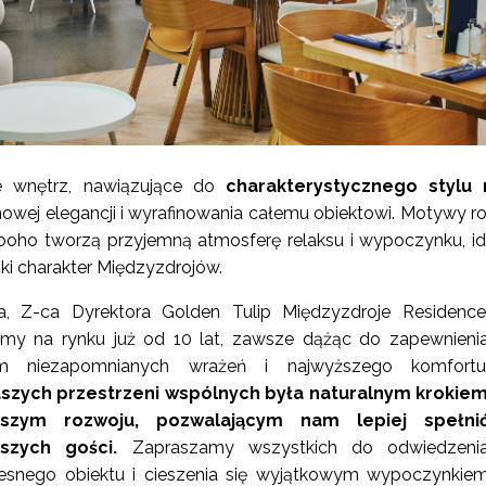
e wnętrz, nawiązujące do
charakterystycznego stylu 
nowej elegancji i wyrafinowania całemu obiektowi. Motywy ro
boho tworzą przyjemną atmosferę relaksu i wypoczynku, id
ki charakter Międzyzdrojów.
, Z-ca Dyrektora Golden Tulip Międzyzdroje Residence
eśmy na rynku już od 10 lat, zawsze dążąc do zapewnieni
m niezapomnianych wrażeń i najwyższego komfortu
szych przestrzeni wspólnych była naturalnym krokie
zym rozwoju, pozwalającym nam lepiej spełni
szych gości.
Zapraszamy wszystkich do odwiedzeni
snego obiektu i cieszenia się wyjątkowym wypoczynkie