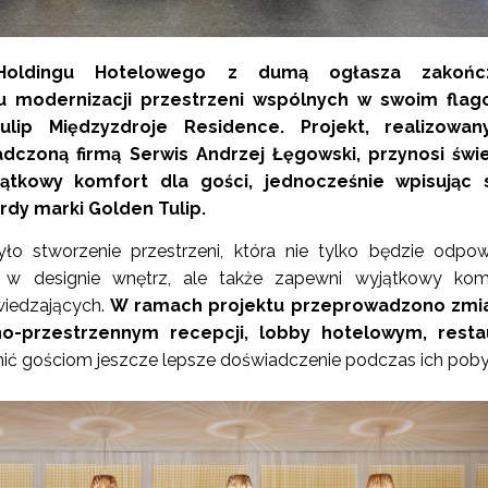
Holdingu Hotelowego z dumą ogłasza zakońc
 modernizacji przestrzeni wspólnych w swoim fla
ulip Międzyzdroje Residence. Projekt, realizowa
dczoną firmą Serwis Andrzej Łęgowski, przynosi świe
ątkowy komfort dla gości, jednocześnie wpisując 
dy marki Golden Tulip.
ło stworzenie przestrzeni, która nie tylko będzie odpo
w designie wnętrz, ale także zapewni wyjątkowy komf
wiedzających.
W ramach projektu przeprowadzono zmi
no-przestrzennym recepcji, lobby hotelowym, restau
ić gościom jeszcze lepsze doświadczenie podczas ich poby