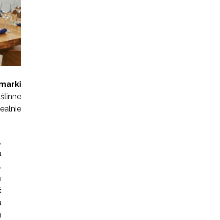
marki
ślinne
ealnie
,
a
.
m
ć
a
m