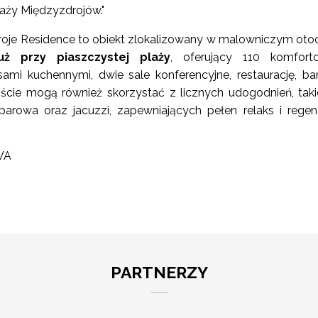
laży Międzyzdrojów."
roje Residence to obiekt zlokalizowany w malowniczym oto
uż przy piaszczystej plaży
, oferujący 110 komfort
mi kuchennymi, dwie sale konferencyjne, restaurację, ba
cie mogą również skorzystać z licznych udogodnień, taki
parowa oraz jacuzzi, zapewniających pełen relaks i regen
WA
PARTNERZY