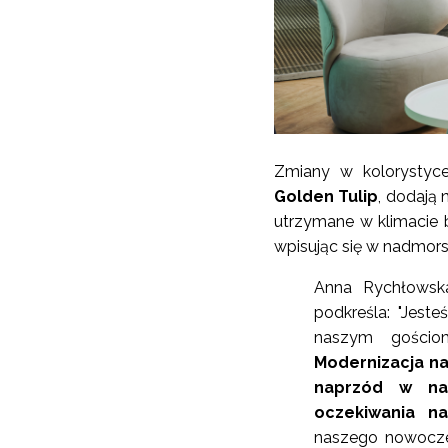
Zmiany w kolorystyc
Golden Tulip
, dodają 
utrzymane w klimacie 
wpisując się w nadmors
Anna Rychłowska
podkreśla: "Jest
naszym gościo
Modernizacja na
naprzód w nas
oczekiwania na
naszego nowocze