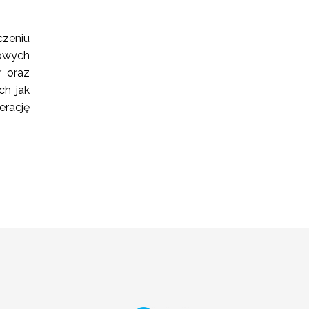
czeniu
owych
r oraz
ch jak
erację