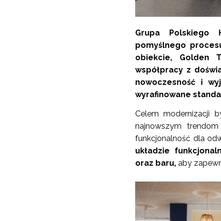
Grupa Polskiego 
pomyślnego procesu
obiekcie, Golden T
współpracy z doświa
nowoczesność i wyj
wyrafinowane standar
Celem modernizacji by
najnowszym trendom 
funkcjonalność dla od
układzie funkcjonal
oraz baru,
aby zapewn