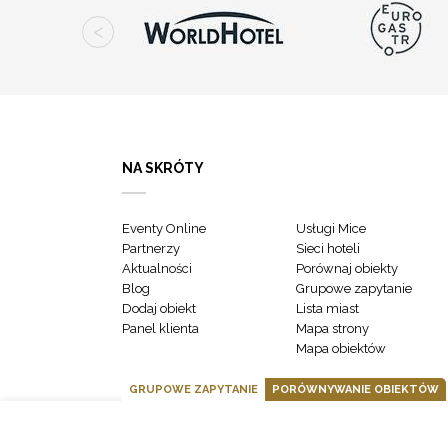
NA SKRÓTY
Eventy Online
Usługi Mice
Partnerzy
Sieci hoteli
Aktualności
Porównaj obiekty
Blog
Grupowe zapytanie
Dodaj obiekt
Lista miast
Panel klienta
Mapa strony
Mapa obiektów
GRUPOWE ZAPYTANIE
PORÓWNYWANIE OBIEKTÓW
GOONLINE.PL SPÓŁKA Z OGRANICZONĄ ODPOWIEDZIALNOŚCIĄ SP.K.