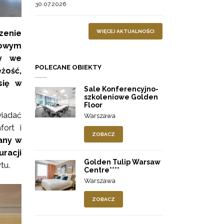
30.07.2026
WIĘCEJ AKTUALNOŚCI
zenie
gowym
ny we
POLECANE OBIEKTY
żość,
się w
Sale Konferencyjno-
szkoleniowe Golden
Floor
wiadać
Warszawa
ort i
ZOBACZ
any w
racji
Golden Tulip Warsaw
tu.
Centre****
Warszawa
ZOBACZ