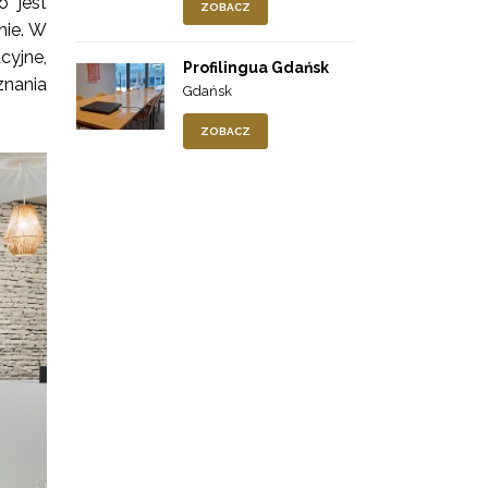
o jest
ZOBACZ
nie. W
cyjne,
Profilingua Gdańsk
nania
Gdańsk
ZOBACZ