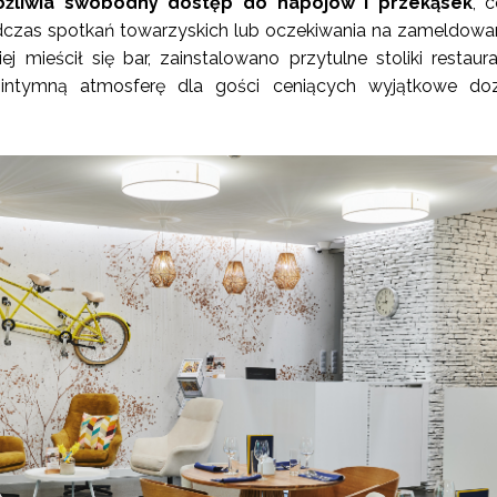
możliwia swobodny dostęp do napojów i przekąsek
, c
czas spotkań towarzyskich lub oczekiwania na zameldowa
j mieścił się bar, zainstalowano przytulne stoliki restaura
 intymną atmosferę dla gości ceniących wyjątkowe doz