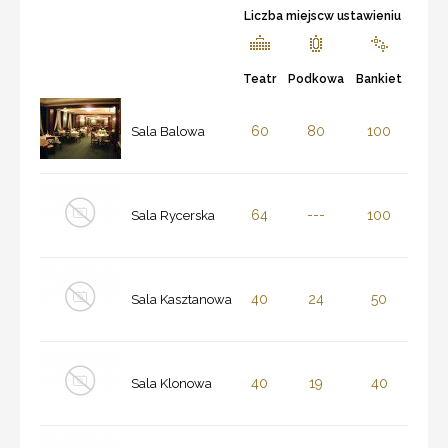
Liczba miejscw ustawieniu
Teatr
Podkowa
Bankiet
60
80
100
Sala Balowa
64
---
100
Sala Rycerska
40
24
50
Sala Kasztanowa
40
19
40
Sala Klonowa