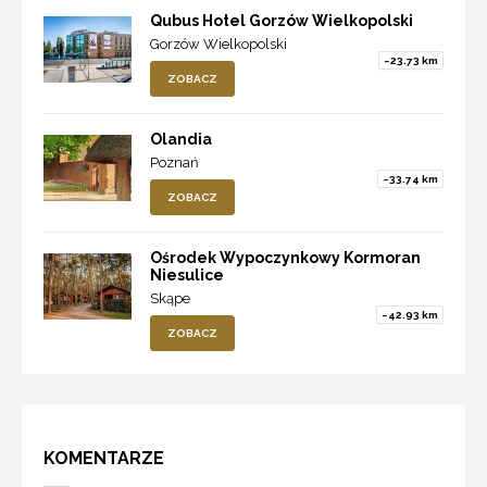
Qubus Hotel Gorzów Wielkopolski
Gorzów Wielkopolski
~23.73 km
ZOBACZ
Olandia
Poznań
~33.74 km
ZOBACZ
Ośrodek Wypoczynkowy Kormoran
Niesulice
Skąpe
~42.93 km
ZOBACZ
KOMENTARZE