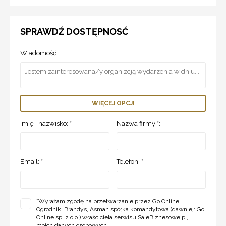
SPRAWDŹ DOSTĘPNOSĆ
Wiadomość:
WIĘCEJ OPCJI
Imię i nazwisko: *
Nazwa firmy *:
Email: *
Telefon: *
*
Wyrażam zgodę na przetwarzanie przez Go Online
Ogrodnik, Brandys, Asman spółka komandytowa (dawniej: Go
Online sp. z o.o.) właściciela serwisu SaleBiznesowe.pl,
moich danych osobowych...