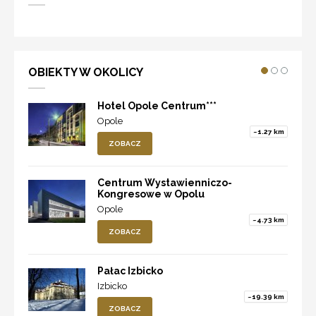
OBIEKTY W OKOLICY
Hotel Opole Centrum***
Opole
~1.27 km
ZOBACZ
Centrum Wystawienniczo-
Kongresowe w Opolu
Opole
~4.73 km
ZOBACZ
Pałac Izbicko
Izbicko
~19.39 km
ZOBACZ