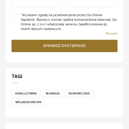
*
Wyrażam zgodę na przetwarzanie przez Go Online
Ogrodnik, Brandys, Asman spółka komandytowa (dawniej: Go
Online sp. z o.o.) właściciela serwisu SaleBiznesowe.pl,
moich danych osobowych...
Rozwiń
SPRAWDŹ DOSTĘPNOŚĆ
TAGI
EKSKLUZYWNIE
BUSINESS
EKONOMICZNIE
WELLNESS AND SPA