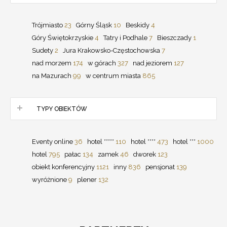
Trójmiasto
23
Górny Śląsk
10
Beskidy
4
Góry Świętokrzyskie
4
Tatry i Podhale
7
Bieszczady
1
Sudety
2
Jura Krakowsko-Częstochowska
7
nad morzem
174
w górach
327
nad jeziorem
127
na Mazurach
99
w centrum miasta
865
TYPY OBIEKTÓW
Eventy online
36
hotel *****
110
hotel ****
473
hotel ***
1000
hotel
795
pałac
134
zamek
46
dworek
123
obiekt konferencyjny
1121
inny
836
pensjonat
139
wyróżnione
9
plener
132