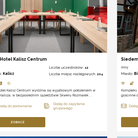
Hotel Kalisz Centrum
Siedem
inny
Liczba uczestników:
12
o:
Kalisz
Miasto:
B
Liczba miejsc noclegowych:
204
otel Kalisz Centrum wyróżnia się wyjątkowym położeniem w
Kompleks 
Kalisza, w bezpośrednim sąsiedztwie Skweru Rozmarek ...
gościnne o
ZOBACZ