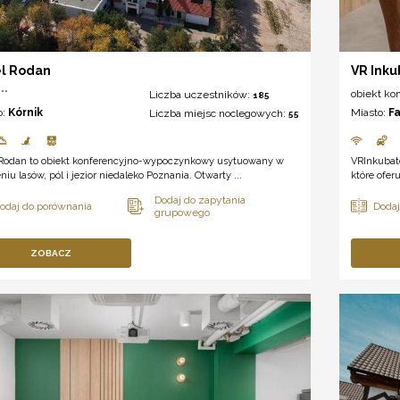
l Rodan
VR Inku
**
obiekt ko
Liczba uczestników:
185
o:
Kórnik
Miasto:
F
Liczba miejsc noclegowych:
55
 Rodan to obiekt konferencyjno-wypoczynkowy usytuowany w
VRInkubat
niu lasów, pól i jezior niedaleko Poznania. Otwarty ...
które ofer
ZOBACZ