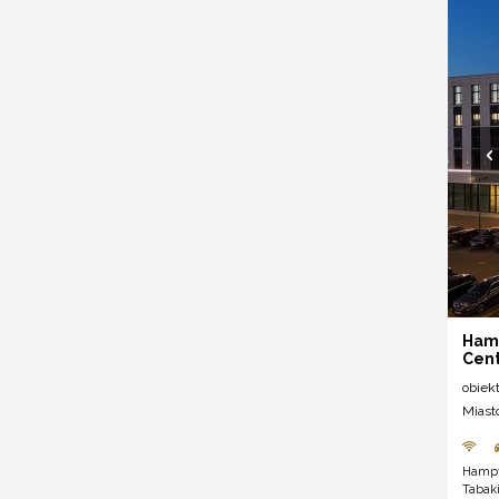
Hamp
Cen
obiek
Miast
Hampt
Tabaki