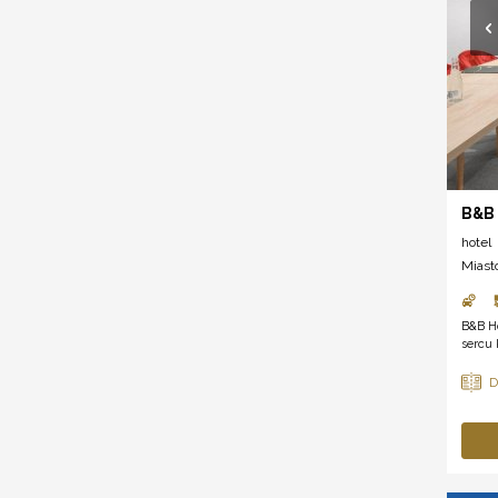
B&B 
hotel
Miast
B&B H
sercu 