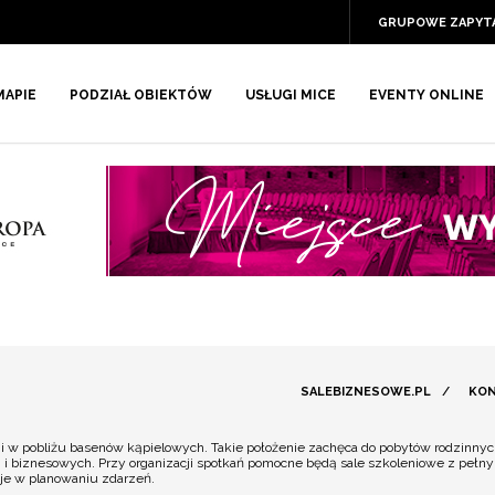
GRUPOWE ZAPYT
MAPIE
PODZIAŁ OBIEKTÓW
USŁUGI MICE
EVENTY ONLINE
SALEBIZNESOWE.PL
/
KON
 i w pobliżu basenów kąpielowych. Takie położenie zachęca do pobytów rodzinny
 i biznesowych. Przy organizacji spotkań pomocne będą sale szkoleniowe z pełn
cje w planowaniu zdarzeń.