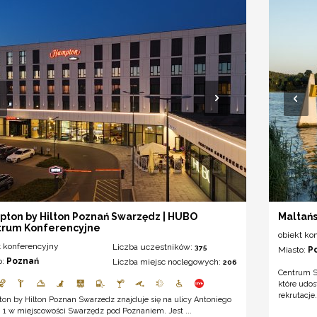
ton by Hilton Poznań Swarzędz | HUBO
Maltań
trum Konferencyjne
obiekt ko
t konferencyjny
Liczba uczestników:
375
Miasto:
P
o:
Poznań
Liczba miejsc noclegowych:
206
Centrum S
które udo
rekrutacje
on by Hilton Poznan Swarzedz znajduje się na ulicy Antoniego
 1 w miejscowości Swarzędz pod Poznaniem. Jest ...