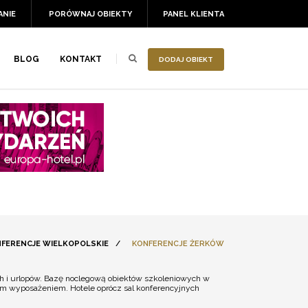
ANIE
PORÓWNAJ OBIEKTY
PANEL KLIENTA
BLOG
KONTAKT
DODAJ OBIEKT
FERENCJE WIELKOPOLSKIE
/
KONFERENCJE ŻERKÓW
ch i urlopów. Bazę noclegową obiektów szkoleniowych w
ym wyposażeniem. Hotele oprócz sal konferencyjnych