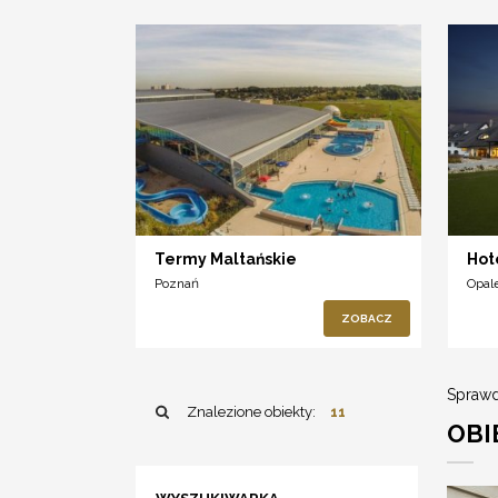
Termy Maltańskie
Hot
Poznań
Opal
ZOBACZ
Sprawd
Znalezione obiekty:
11
OBI