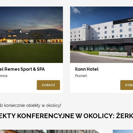
el Remes Sport & SPA
Ilonn Hotel
enica
Poznań
ZOBACZ
ZOB
ź koniecznie obiekty w okolicy!
EKTY KONFERENCYJNE W OKOLICY: ŻER