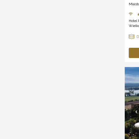
Miast
Hotel 
Wielko