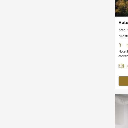
Hote
hotel *
Miast
Hotel
otocze