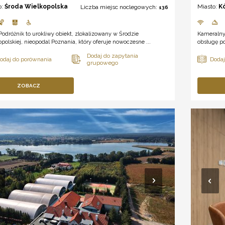
o:
Środa Wielkopolska
Miasto:
K
Liczba miejsc noclegowych:
136
Podróżnik to urokliwy obiekt, zlokalizowany w Środzie
Kameralny
polskiej, nieopodal Poznania, który oferuje nowoczesne ...
obsługę po
ZOBACZ