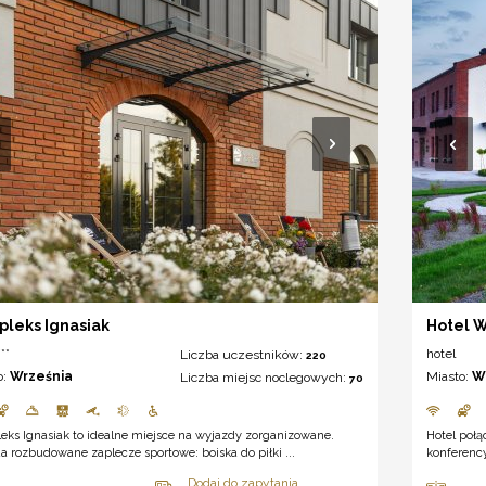
leks Ignasiak
Hotel W
**
hotel
Liczba uczestników:
220
o:
Września
Miasto:
W
Liczba miejsc noclegowych:
70
ks Ignasiak to idealne miejsce na wyjazdy zorganizowane.
Hotel poł
a rozbudowane zaplecze sportowe: boiska do piłki ...
konferenc