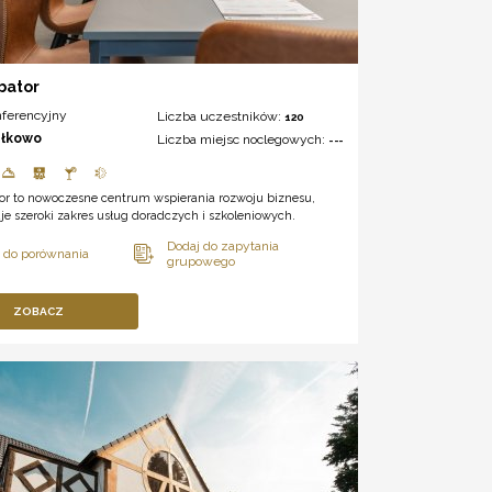
bator
nferencyjny
Liczba uczestników:
120
ałkowo
Liczba miejsc noclegowych:
---
or to nowoczesne centrum wspierania rozwoju biznesu,
uje szeroki zakres usług doradczych i szkoleniowych.
ZOBACZ