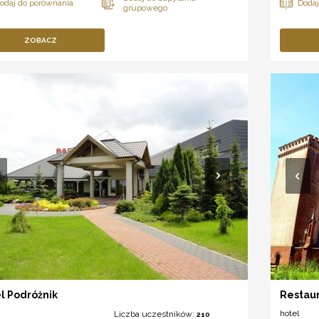
ZOBACZ
l Podróżnik
Restau
hotel
Liczba uczestników:
210