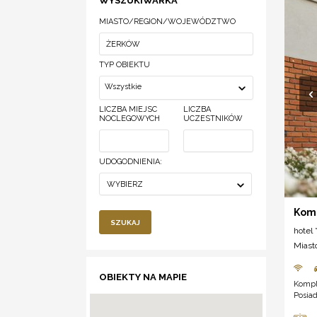
WYSZUKIWARKA
MIASTO/REGION/WOJEWÓDZTWO
TYP OBIEKTU
Wszystkie
LICZBA MIEJSC
LICZBA
NOCLEGOWYCH
UCZESTNIKÓW
UDOGODNIENIA:
WYBIERZ
Komp
SZUKAJ
hotel *
Miast
OBIEKTY NA MAPIE
Komple
Posiad