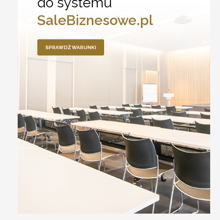
do systemu
SaleBiznesowe.pl
SPRAWDŹ WARUNKI