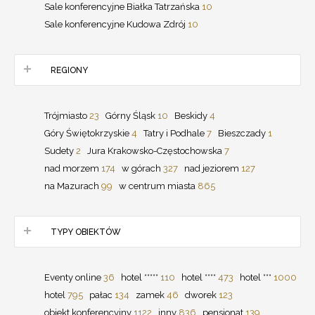
Sale konferencyjne Białka Tatrzańska
10
Sale konferencyjne Kudowa Zdrój
10
REGIONY
Trójmiasto
23
Górny Śląsk
10
Beskidy
4
Góry Świętokrzyskie
4
Tatry i Podhale
7
Bieszczady
1
Sudety
2
Jura Krakowsko-Częstochowska
7
nad morzem
174
w górach
327
nad jeziorem
127
na Mazurach
99
w centrum miasta
865
TYPY OBIEKTÓW
Eventy online
36
hotel *****
110
hotel ****
473
hotel ***
1000
hotel
795
pałac
134
zamek
46
dworek
123
obiekt konferencyjny
1122
inny
836
pensjonat
139