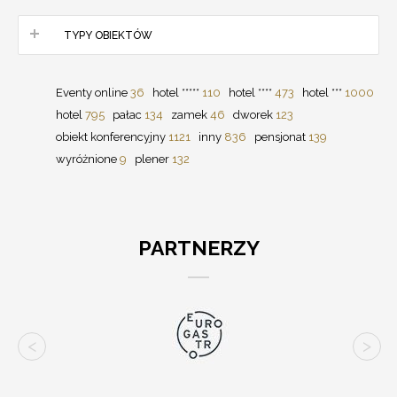
TYPY OBIEKTÓW
Eventy online
36
hotel *****
110
hotel ****
473
hotel ***
1000
hotel
795
pałac
134
zamek
46
dworek
123
obiekt konferencyjny
1121
inny
836
pensjonat
139
wyróżnione
9
plener
132
PARTNERZY