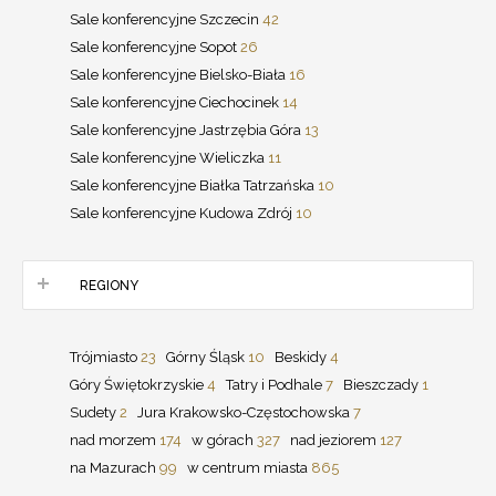
Sale konferencyjne Szczecin
42
Sale konferencyjne Sopot
26
Sale konferencyjne Bielsko-Biała
16
Sale konferencyjne Ciechocinek
14
Sale konferencyjne Jastrzębia Góra
13
Sale konferencyjne Wieliczka
11
Sale konferencyjne Białka Tatrzańska
10
Sale konferencyjne Kudowa Zdrój
10
REGIONY
Trójmiasto
23
Górny Śląsk
10
Beskidy
4
Góry Świętokrzyskie
4
Tatry i Podhale
7
Bieszczady
1
Sudety
2
Jura Krakowsko-Częstochowska
7
nad morzem
174
w górach
327
nad jeziorem
127
na Mazurach
99
w centrum miasta
865