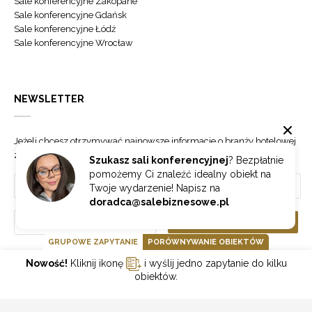
Sale konferencyjne Zakopane
Sale konferencyjne Gdańsk
Sale konferencyjne Łódź
Sale konferencyjne Wrocław
NEWSLETTER
Jeżeli chcesz otrzymywać najnowsze informacje o branży hotelowej
zapisz się do naszego newslettera.
Szukasz sali konferencyjnej
? Bezpłatnie
pomożemy Ci znaleźć idealny obiekt na
Twoje wydarzenie! Napisz na
doradca@salebiznesowe.pl
Wybierz
ZAPISZ SIĘ
GRUPOWE ZAPYTANIE
PORÓWNYWANIE OBIEKTÓW
Nowość!
Kliknij ikonę
i wyślij jedno zapytanie do kilku
GOONLINE.PL SPÓŁKA Z OGRANICZONĄ ODPOWIEDZIALNOŚCIĄ SP.K.
obiektów.
POLITYKA PRYWATNOŚCI
REGULAMIN