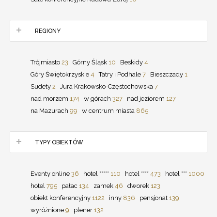
REGIONY
Trójmiasto
23
Górny Śląsk
10
Beskidy
4
Góry Świętokrzyskie
4
Tatry i Podhale
7
Bieszczady
1
Sudety
2
Jura Krakowsko-Częstochowska
7
nad morzem
174
w górach
327
nad jeziorem
127
na Mazurach
99
w centrum miasta
865
TYPY OBIEKTÓW
Eventy online
36
hotel *****
110
hotel ****
473
hotel ***
1000
hotel
795
pałac
134
zamek
46
dworek
123
obiekt konferencyjny
1122
inny
836
pensjonat
139
wyróżnione
9
plener
132