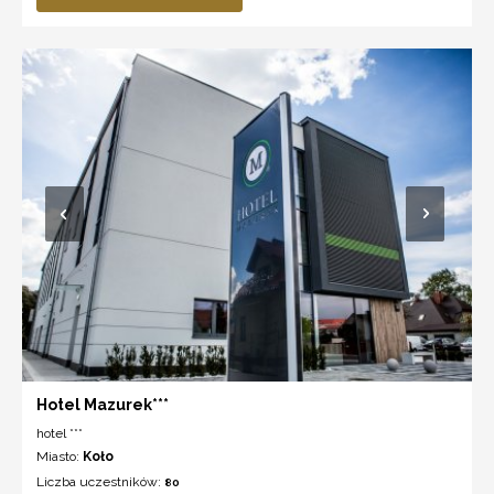
Hotel Mazurek***
hotel ***
Miasto:
Koło
Liczba uczestników:
80