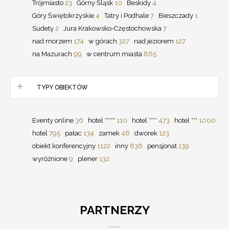
Trójmiasto
23
Górny Śląsk
10
Beskidy
4
Góry Świętokrzyskie
4
Tatry i Podhale
7
Bieszczady
1
Sudety
2
Jura Krakowsko-Częstochowska
7
nad morzem
174
w górach
327
nad jeziorem
127
na Mazurach
99
w centrum miasta
865
TYPY OBIEKTÓW
Eventy online
36
hotel *****
110
hotel ****
473
hotel ***
1000
hotel
795
pałac
134
zamek
46
dworek
123
obiekt konferencyjny
1122
inny
836
pensjonat
139
wyróżnione
9
plener
132
PARTNERZY