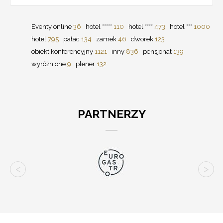
Eventy online
36
hotel *****
110
hotel ****
473
hotel ***
1000
hotel
795
pałac
134
zamek
46
dworek
123
obiekt konferencyjny
1121
inny
836
pensjonat
139
wyróżnione
9
plener
132
PARTNERZY