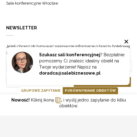
Sale konferencyjne Wrocław
NEWSLETTER
Jeżeli chcesz otrzymywać najnowsze informacje o branży hotelowej
zapisz się do naszego newslettera.
Szukasz sali konferencyjnej
? Bezpłatnie
pomożemy Ci znaleźć idealny obiekt na
Twoje wydarzenie! Napisz na
doradca@salebiznesowe.pl
Wybierz
ZAPISZ SIĘ
GRUPOWE ZAPYTANIE
PORÓWNYWANIE OBIEKTÓW
Nowość!
Kliknij ikonę
i wyślij jedno zapytanie do kilku
GOONLINE.PL SPÓŁKA Z OGRANICZONĄ ODPOWIEDZIALNOŚCIĄ SP.K.
obiektów.
POLITYKA PRYWATNOŚCI
REGULAMIN