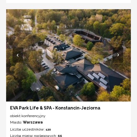
EVA Park Life & SPA - Konstancin-Jeziorna
obiekt konferencyjny
Miasto:
Warszawa
Liczba uczestników:
120
Liczba miejsc noclegowych:
66