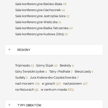
Sale konferencyjne Bielsko-Biała
16
Sale konferencyjne Ciechocinek
14
Sale konferencyjne Jastrzębia Góra
13
Sale konferencyjne Wieliczka
11
Sale konferencyjne Białka Tatrzańska
10
Sale konferencyjne Kudowa Zdrój
10
REGIONY
Trójmiasto
23
Górny Śląsk
10
Beskidy
4
Góry Świętokrzyskie
4
Tatry i Podhale
7
Bieszczady
1
Sudety
2
Jura Krakowsko-Częstochowska
7
nad morzem
174
w górach
327
nad jeziorem
127
na Mazurach
99
w centrum miasta
865
TYPY OBIEKTÓW