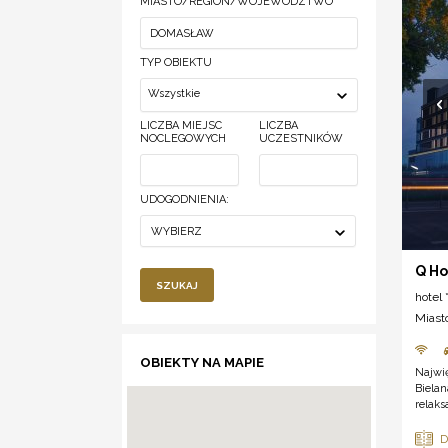
MIASTO/REGION/WOJEWÓDZTWO
TYP OBIEKTU
Wszystkie
LICZBA MIEJSC
LICZBA
NOCLEGOWYCH
UCZESTNIKÓW
UDOGODNIENIA:
WYBIERZ
Q Ho
SZUKAJ
hotel *
Miast
OBIEKTY NA MAPIE
Najwię
Biela
relaks