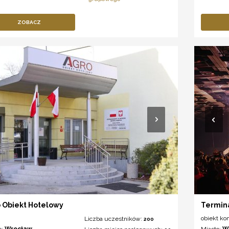
ZOBACZ
 Obiekt Hotelowy
Termin
obiekt ko
Liczba uczestników:
200
o:
Wrocław
Miasto:
W