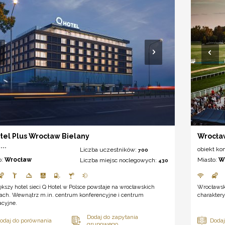
tel Plus Wrocław Bielany
Wrocław
***
obiekt ko
Liczba uczestników:
700
o:
Wrocław
Miasto:
W
Liczba miejsc noclegowych:
430
kszy hotel sieci Q Hotel w Polsce powstaje na wrocławskich
Wrocławski
nach. Wewnątrz m.in. centrum konferencyjne i centrum
charaktery
acyjne.