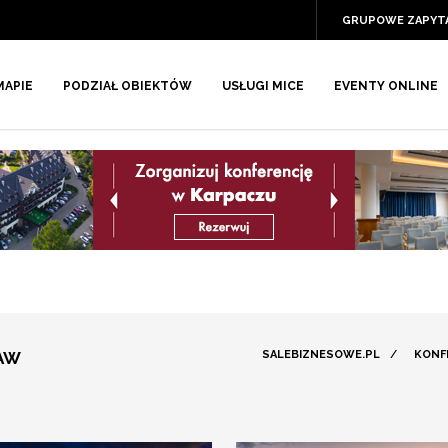
GRUPOWE ZAPYT
MAPIE
PODZIAŁ OBIEKTÓW
USŁUGI MICE
EVENTY ONLINE
AW
SALEBIZNESOWE.PL
/
KONF