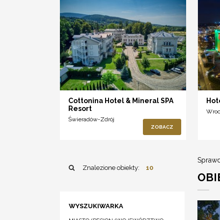
Cottonina Hotel & Mineral SPA
Hot
Resort
Wro
Świeradów-Zdrój
ZOBACZ
Sprawd
Znalezione obiekty:
10
OBI
WYSZUKIWARKA