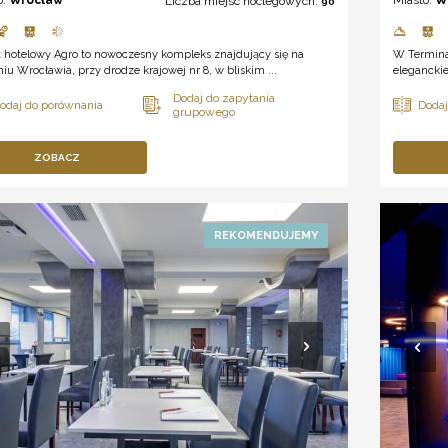
Liczba miejsc noclegowych:
90
t hotelowy Agro to nowoczesny kompleks znajdujący się na
W Terminal
iu Wrocławia, przy drodze krajowej nr 8, w bliskim ...
eleganckie
ZOBACZ