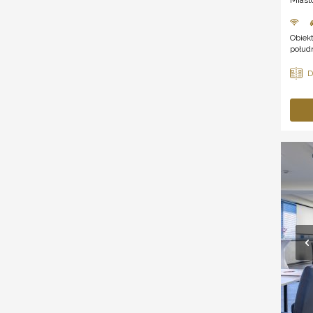
Obiek
połudn