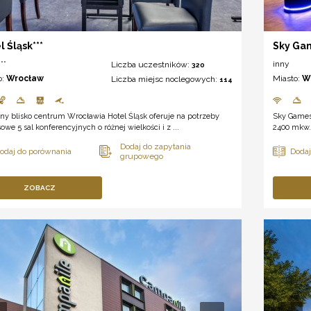
l Śląsk***
Sky Ga
**
inny
Liczba uczestników:
320
o:
Wrocław
Miasto:
W
Liczba miejsc noclegowych:
114
ny blisko centrum Wrocławia Hotel Śląsk oferuje na potrzeby
Sky Games
owe 5 sal konferencyjnych o różnej wielkości i z ...
2400 mkw.,
ZOBACZ