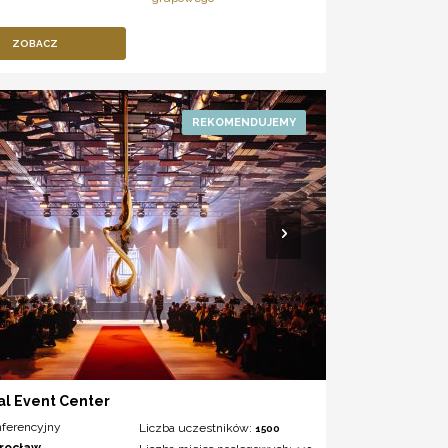
ZOBACZ
al Event Center
nferencyjny
Liczba uczestników:
1500
rocław