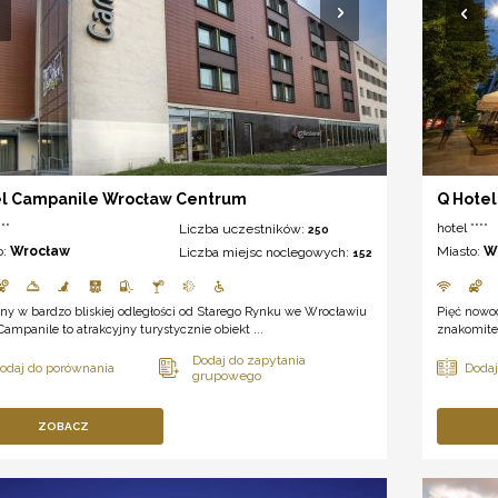
l Campanile Wrocław Centrum
Q Hotel
**
hotel ****
Liczba uczestników:
250
o:
Wrocław
Miasto:
W
Liczba miejsc noclegowych:
152
ny w bardzo bliskiej odległości od Starego Rynku we Wrocławiu
Pięć nowo
Campanile to atrakcyjny turystycznie obiekt ...
znakomite 
ZOBACZ