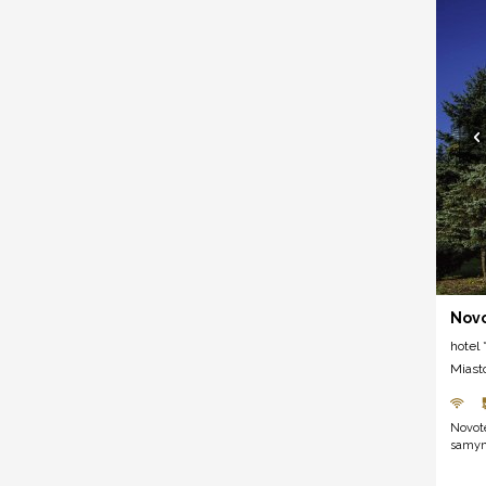
Novo
hotel *
Miast
Novote
samym