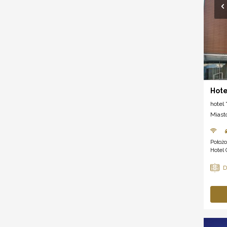
Hote
hotel *
Miast
Położo
Hotel 