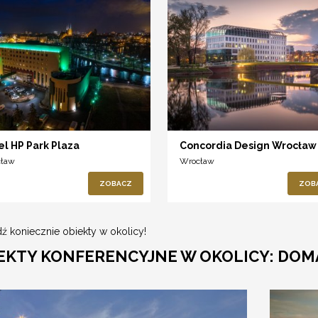
el HP Park Plaza
Concordia Design Wrocław
cław
Wrocław
ZOBACZ
ZOB
ź koniecznie obiekty w okolicy!
EKTY KONFERENCYJNE W OKOLICY: DO