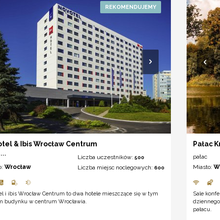
tel & Ibis Wrocław Centrum
Pałac K
***
pałac
Liczba uczestników:
500
o:
Wrocław
Miasto:
W
Liczba miejsc noclegowych:
600
l i ibis Wrocław Centrum to dwa hotele mieszczące się w tym
Sale konfe
 budynku w centrum Wrocławia.
dziennego
pałacu.