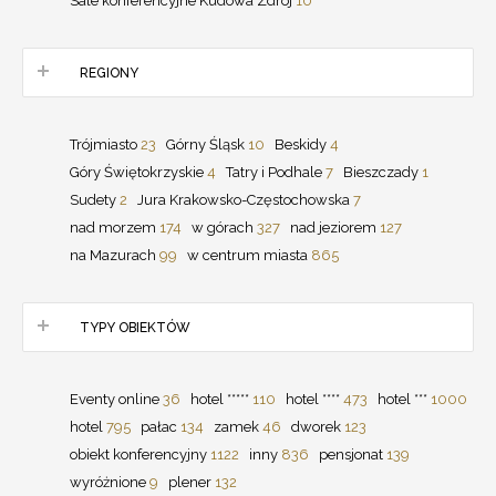
Sale konferencyjne Kudowa Zdrój
10
REGIONY
Trójmiasto
23
Górny Śląsk
10
Beskidy
4
Góry Świętokrzyskie
4
Tatry i Podhale
7
Bieszczady
1
Sudety
2
Jura Krakowsko-Częstochowska
7
nad morzem
174
w górach
327
nad jeziorem
127
na Mazurach
99
w centrum miasta
865
TYPY OBIEKTÓW
Eventy online
36
hotel *****
110
hotel ****
473
hotel ***
1000
hotel
795
pałac
134
zamek
46
dworek
123
obiekt konferencyjny
1122
inny
836
pensjonat
139
wyróżnione
9
plener
132