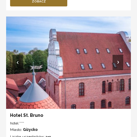
ZOBACZ
Hotel St. Bruno
hotel ****
Miasto:
Giżycko
Liczba uczestników:
310