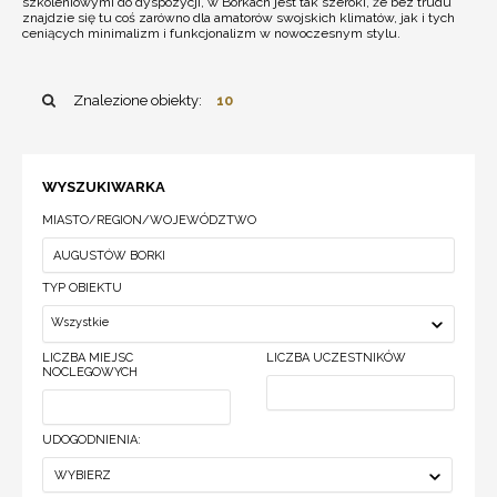
szkoleniowymi do dyspozycji, w Borkach jest tak szeroki, że bez trudu
znajdzie się tu coś zarówno dla amatorów swojskich klimatów, jak i tych
ceniących minimalizm i funkcjonalizm w nowoczesnym stylu.
Znalezione obiekty:
10
WYSZUKIWARKA
MIASTO/REGION/WOJEWÓDZTWO
TYP OBIEKTU
Wszystkie
LICZBA MIEJSC
LICZBA UCZESTNIKÓW
NOCLEGOWYCH
UDOGODNIENIA:
WYBIERZ