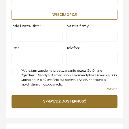
WIĘCEJ OPCJI
Imię i nazwisko: *
Nazwa firmy *:
Email: *
Telefon: *
*
Wyrażam zgodę na przetwarzanie przez Go Online
Ogrodnik, Brandys, Asman spółka komandytowa (dawniej: Go
Online sp. z o.o.) właściciela serwisu SaleBiznesowe.pl,
moich danych osobowych...
Rozwiń
SPRAWDŹ DOSTĘPNOŚĆ