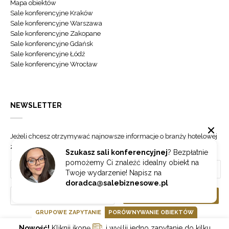
Mapa obiektów
Sale konferencyjne Kraków
Sale konferencyjne Warszawa
Sale konferencyjne Zakopane
Sale konferencyjne Gdańsk
Sale konferencyjne Łódź
Sale konferencyjne Wrocław
NEWSLETTER
Jeżeli chcesz otrzymywać najnowsze informacje o branży hotelowej
zapisz się do naszego newslettera.
Szukasz sali konferencyjnej
? Bezpłatnie
pomożemy Ci znaleźć idealny obiekt na
Twoje wydarzenie! Napisz na
doradca@salebiznesowe.pl
Wybierz
ZAPISZ SIĘ
GRUPOWE ZAPYTANIE
PORÓWNYWANIE OBIEKTÓW
Nowość!
Kliknij ikonę
i wyślij jedno zapytanie do kilku