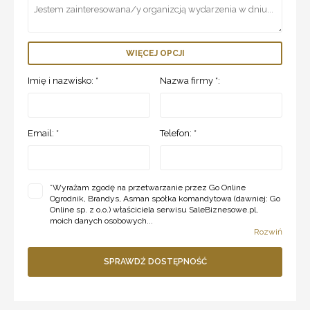
WIĘCEJ OPCJI
Imię i nazwisko: *
Nazwa firmy *:
Email: *
Telefon: *
*
Wyrażam zgodę na przetwarzanie przez Go Online
Ogrodnik, Brandys, Asman spółka komandytowa (dawniej: Go
Online sp. z o.o.) właściciela serwisu SaleBiznesowe.pl,
moich danych osobowych...
Rozwiń
SPRAWDŹ DOSTĘPNOŚĆ