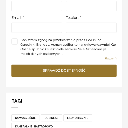
Email: *
Telefon: *
*
Wyrażam zgodę na przetwarzanie przez Go Online
Ogrodnik, Brandys, Asman spółka komandytowa (dawniej: Go
Online sp. z o.o.) właściciela serwisu SaleBiznesowe.pl,
moich danych osobowych...
Rozwiń
SPRAWDŹ DOSTĘPNOŚĆ
TAGI
NOWOCZEŚNIE
BUSINESS
EKONOMICZNIE
KAMERALNIE I NASTROJOWO