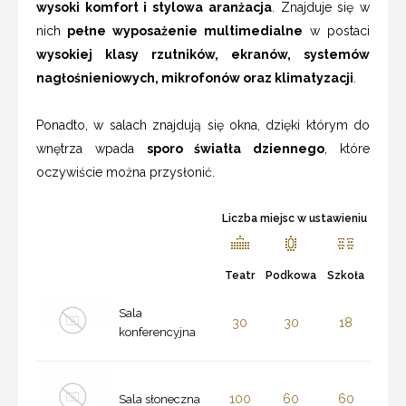
wysoki komfort i stylowa aranżacja
. Znajduje się w
nich
pełne wyposażenie multimedialne
w postaci
wysokiej klasy rzutników, ekranów, systemów
nagłośnieniowych, mikrofonów
oraz klimatyzacji
.
Ponadto, w salach znajdują się okna, dzięki którym do
wnętrza wpada
sporo światła dziennego
, które
oczywiście można przysłonić.
Liczba miejsc w ustawieniu
Teatr
Podkowa
Szkoła
Sala
30
30
18
konferencyjna
100
60
60
Sala słoneczna