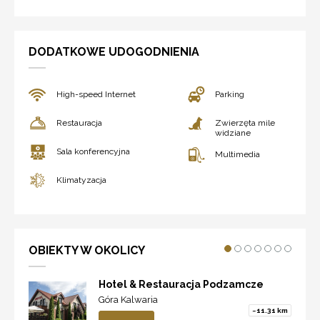
DODATKOWE UDOGODNIENIA
High-speed Internet
Parking
Restauracja
Zwierzęta mile
widziane
Sala konferencyjna
Multimedia
Klimatyzacja
OBIEKTY W OKOLICY
Hotel & Restauracja Podzamcze
Góra Kalwaria
~11.31 km