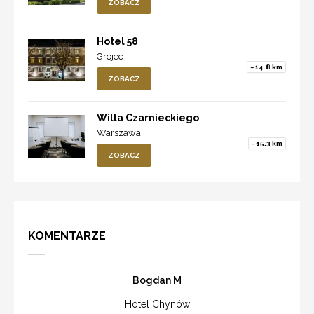
ZOBACZ
Hotel 58
Grójec
~14.8 km
ZOBACZ
Willa Czarnieckiego
Warszawa
~15.3 km
ZOBACZ
KOMENTARZE
Bogdan M
Hotel Chynów