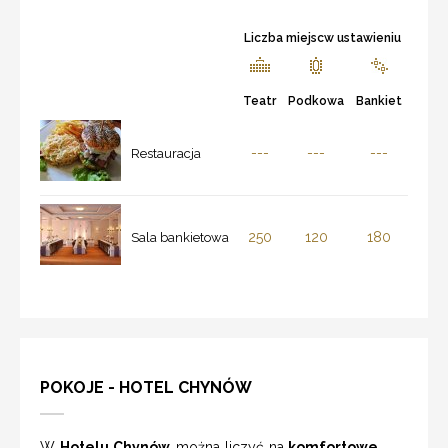
Liczba miejscw ustawieniu
Teatr
Podkowa
Bankiet
---
---
---
Restauracja
250
120
180
Sala bankietowa
POKOJE - HOTEL CHYNÓW
W
Hotelu Chynów
można liczyć na
komfortowe