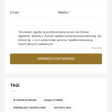
Email: *
Telefon: *
*
Wyrażam zgodę na przetwarzanie przez Go Online
Ogrodnik, Brandys, Asman spółka komandytowa (dawniej: Go
Online sp. z o.o.) właściciela serwisu SaleBiznesowe.pl,
moich danych osobowych...
Rozwiń
SPRAWDŹ DOSTĘPNOŚĆ
TAGI
W CENTRUM MIASTA
EKSKLUZYWNIE
KAMERALNIE I NASTROJOWO
HISTORYCZNIE