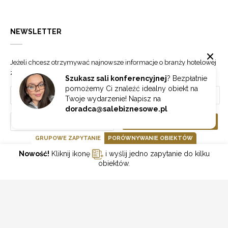
NEWSLETTER
Jeżeli chcesz otrzymywać najnowsze informacje o branży hotelowej
zapisz się do naszego newslettera.
Szukasz sali konferencyjnej
? Bezpłatnie
pomożemy Ci znaleźć idealny obiekt na
Twoje wydarzenie! Napisz na
doradca@salebiznesowe.pl
Wybierz
ZAPISZ SIĘ
GRUPOWE ZAPYTANIE
PORÓWNYWANIE OBIEKTÓW
Nowość!
Kliknij ikonę
i wyślij jedno zapytanie do kilku
GOONLINE.PL SPÓŁKA Z OGRANICZONĄ ODPOWIEDZIALNOŚCIĄ SP.K.
obiektów.
POLITYKA PRYWATNOŚCI
REGULAMIN