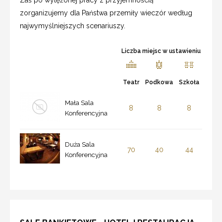
zorganizujemy dla Państwa przemiły wieczór według
najwymyślniejszych scenariuszy.
Liczba miejsc w ustawieniu
Teatr
Podkowa
Szkoła
Mała Sala
8
8
8
Konferencyjna
Duża Sala
70
40
44
Konferencyjna