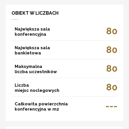
OBIEKT W LICZBACH
80
Największa sala
konferencyjna
80
Największa sala
bankietowa
80
Maksymalna
liczba uczestników
80
Liczba
miejsc noclegowych
---
Całkowita powierzchnia
konferencyjna w m2