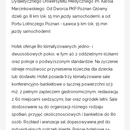
Dydaktycznego Uniwersytetu Medycznego im. Karola
Marcinkowskiego. Od Dworca PKP Poznań Główny
dzieli go 8 km (ok. 15 min jazdy samochodem), a od
Portu Lotniczego Poznań - Ławica 9 km (ok. 15 min
jazdy samochodem).
Hotel oferuje 80 klimatyzowanych, jedno- i
dwuosobowych pokoi, w tym 40 z oddzielnymi łóżkami
oraz pokoje o podwyższonym standardzie. Na życzenie
istnieje możliwość przyniesienia łóżeczka dla dziecka
lub dostawki. Hotel posiada trzy klimatyzowane sale
konferencyjno-bankietowe o łącznej powierzchni 103
m2, z pełnym zapleczem gastronomicznym, restaurację
z 60 miejscami siedzącymi, bar oraz ogródek letni. Sale
dostosowane są do organizacji różnego rodzaju
spotkań, przyjęć okolicznościowych i bankietów do 80
osób. Rozkład i aranżacja sal dopasowywana jest do
indywidualnych potrzeb klienta. Pokoje hotelowe są