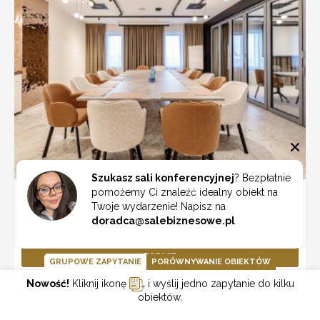
Szukasz sali konferencyjnej
? Bezpłatnie
pomożemy Ci znaleźć idealny obiekt na
Restauracja "u Siewcy"
Twoje wydarzenie! Napisz na
Poznań
doradca@salebiznesowe.pl
ZOBACZ
GRUPOWE ZAPYTANIE
PORÓWNYWANIE OBIEKTÓW
Nowość!
Kliknij ikonę
i wyślij jedno zapytanie do kilku
obiektów.