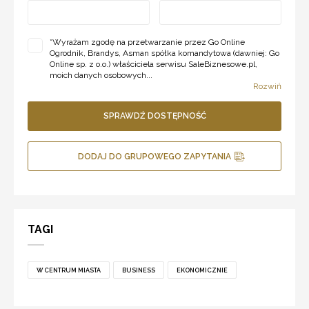
*
Wyrażam zgodę na przetwarzanie przez Go Online
Ogrodnik, Brandys, Asman spółka komandytowa (dawniej: Go
Online sp. z o.o.) właściciela serwisu SaleBiznesowe.pl,
moich danych osobowych...
Rozwiń
SPRAWDŹ DOSTĘPNOŚĆ
DODAJ DO GRUPOWEGO ZAPYTANIA
TAGI
W CENTRUM MIASTA
BUSINESS
EKONOMICZNIE