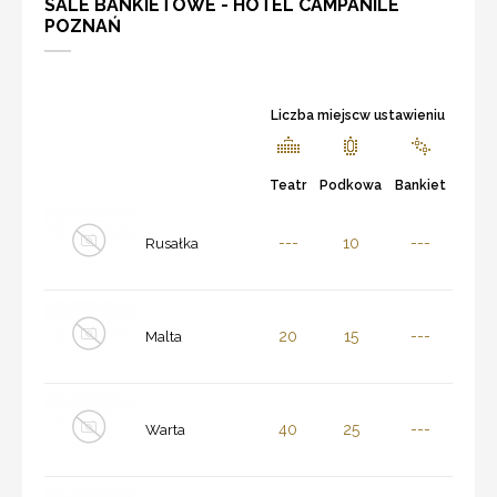
SALE BANKIETOWE - HOTEL CAMPANILE
POZNAŃ
Liczba miejscw ustawieniu
Teatr
Podkowa
Bankiet
---
10
---
Rusałka
20
15
---
Malta
40
25
---
Warta