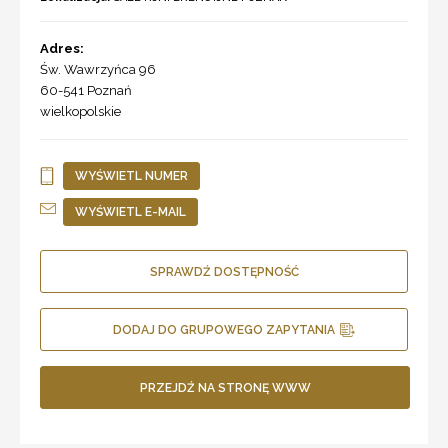
Adres:
Św. Wawrzyńca 96
60-541
Poznań
wielkopolskie
WYŚWIETL NUMER
WYŚWIETL E-MAIL
SPRAWDŹ DOSTĘPNOŚĆ
DODAJ DO GRUPOWEGO ZAPYTANIA
PRZEJDŹ NA STRONĘ WWW